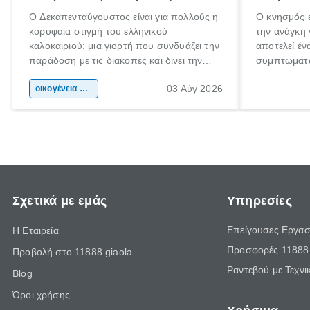
Ο Δεκαπενταύγουστος είναι για πολλούς η
Ο κνησμός ε
κορυφαία στιγμή του ελληνικού
την ανάγκη 
καλοκαιριού: μια γιορτή που συνδυάζει την
αποτελεί έν
παράδοση με τις διακοπές και δίνει την
συμπτώματα
αφορμή για ταξίδια σε κάθε γωνιά της
άνθρωποι κά
03 Αύγ 2026
χώρας. Είτε πρόκειται για λίγες μέρες
οικογένεια & παιδί
πληροφορίες
ξεγνοιασιάς είτε για μια σύντομη εξόρμηση.
καθώς μπορε
επιμένει γι
Σχετικά με εμάς
Υπηρεσίες
Επείγουσες Εργασ
Η Εταιρεία
Προσφορές 11888 
Προβολή στο 11888 giaola
Ραντεβού με Τεχνι
Blog
Όροι χρήσης