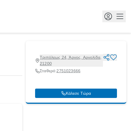
Κουμ
Τριπόλεως 24, Άργος, Αργολίδα,
21200
Σταθερό:
2751023666
Κάλεσε Τώρα