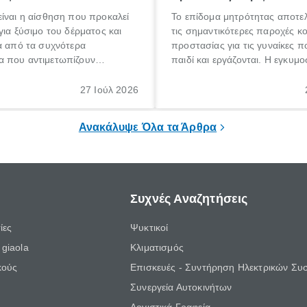
ίναι η αίσθηση που προκαλεί
Το επίδομα μητρότητας αποτελ
για ξύσιμο του δέρματος και
τις σημαντικότερες παροχές κ
α από τα συχνότερα
προστασίας για τις γυναίκες 
 που αντιμετωπίζουν
παιδί και εργάζονται. Η εγκυμο
θε ηλικίας. Πολλοί αναζητούν
γέννηση ενός παιδιού είναι μια 
 για το «κνησμός τι είναι»,
σημαντική περίοδος στη ζωή 
27 Ιούλ 2026
ί να εμφανιστεί ξαφνικά ή να
οικογένειας, η οποία συνοδεύε
α μεγάλο χρονικό διάστημα.
αυξημένες ανάγκες και υποχρε
Ανακάλυψε Όλα τα Άρθρα
Συχνές Αναζητήσεις
ίες
Ψυκτικοί
giaola
Κλιματισμός
κούς
Επισκευές - Συντήρηση Ηλεκτρικών Συ
Συνεργεία Αυτοκινήτων