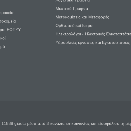
Λογιστικά Γραφεία
Μεσιτικά Γραφεία
ρμακεία
Μετακομίσεις και Μεταφορές
σοκομεία
Ορθοπαιδικοί Ιατροί
τροί ΕΟΠΥΥ
Ηλεκτρολόγοι - Ηλεκτρικές Εγκαταστάσε
κοί
Υδραυλικές εργασίες και Εγκαταστάσεις
θμό
11888 giaola μέσα από 3 κανάλια επικοινωνίας και εξασφάλισε τη μ