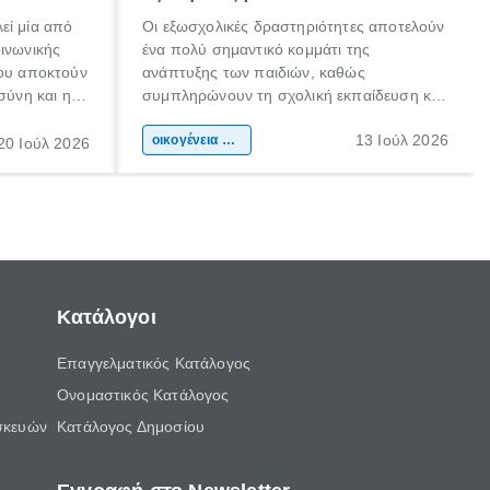
εί μία από
Οι εξωσχολικές δραστηριότητες αποτελούν
οινωνικής
ένα πολύ σημαντικό κομμάτι της
που αποκτούν
ανάπτυξης των παιδιών, καθώς
σύνη και η
συμπληρώνουν τη σχολική εκπαίδευση και
ιδιαίτερα
συμβάλλουν ουσιαστικά στη διαμόρφωση
13 Ιούλ 2026
κάθε
της προσωπικότητας, της κοινωνικότητας
οικογένεια & παιδί
20 Ιούλ 2026
ται από
και των δεξιοτήτων τους. Δεν είναι απλώς
ώσεις.
ένας τρόπος για να περνάει το παιδί τον
ελεύθερο χρόνο του.
Κατάλογοι
Επαγγελματικός Κατάλογος
Ονομαστικός Κατάλογος
σκευών
Κατάλογος Δημοσίου