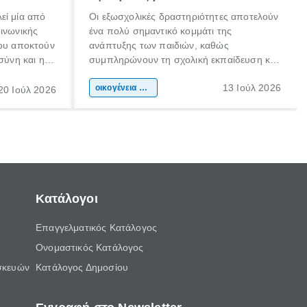
εί μία από
Οι εξωσχολικές δραστηριότητες αποτελούν
οινωνικής
ένα πολύ σημαντικό κομμάτι της
που αποκτούν
ανάπτυξης των παιδιών, καθώς
σύνη και η
συμπληρώνουν τη σχολική εκπαίδευση και
ιδιαίτερα
συμβάλλουν ουσιαστικά στη διαμόρφωση
13 Ιούλ 2026
κάθε
της προσωπικότητας, της κοινωνικότητας
οικογένεια & παιδί
20 Ιούλ 2026
ται από
και των δεξιοτήτων τους. Δεν είναι απλώς
ώσεις.
ένας τρόπος για να περνάει το παιδί τον
ελεύθερο χρόνο του.
Κατάλογοι
Επαγγελματικός Κατάλογος
Ονομαστικός Κατάλογος
σκευών
Κατάλογος Δημοσίου