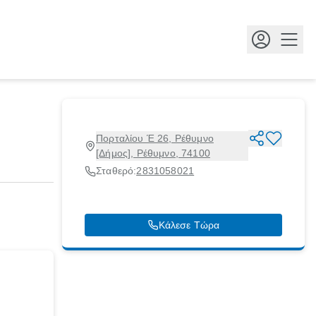
Κουμ
Πορταλίου Έ 26, Ρέθυμνο
[Δήμος], Ρέθυμνο, 74100
Σταθερό:
2831058021
Κάλεσε Τώρα