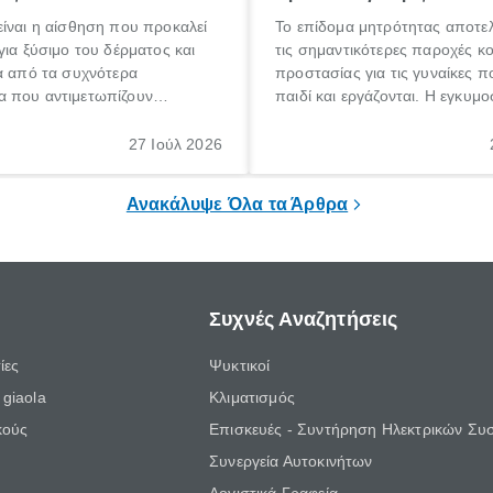
ίναι η αίσθηση που προκαλεί
Το επίδομα μητρότητας αποτελ
για ξύσιμο του δέρματος και
τις σημαντικότερες παροχές κ
α από τα συχνότερα
προστασίας για τις γυναίκες 
 που αντιμετωπίζουν
παιδί και εργάζονται. Η εγκυμο
θε ηλικίας. Πολλοί αναζητούν
γέννηση ενός παιδιού είναι μια 
 για το «κνησμός τι είναι»,
σημαντική περίοδος στη ζωή 
27 Ιούλ 2026
ί να εμφανιστεί ξαφνικά ή να
οικογένειας, η οποία συνοδεύε
α μεγάλο χρονικό διάστημα.
αυξημένες ανάγκες και υποχρε
Ανακάλυψε Όλα τα Άρθρα
Συχνές Αναζητήσεις
ίες
Ψυκτικοί
giaola
Κλιματισμός
κούς
Επισκευές - Συντήρηση Ηλεκτρικών Συ
Συνεργεία Αυτοκινήτων