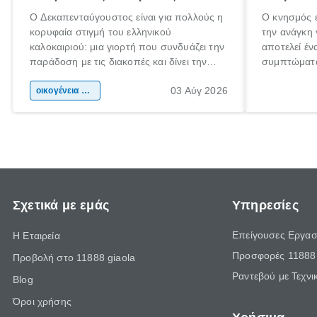
Ο Δεκαπενταύγουστος είναι για πολλούς η
Ο κνησμός ε
κορυφαία στιγμή του ελληνικού
την ανάγκη 
καλοκαιριού: μια γιορτή που συνδυάζει την
αποτελεί έν
παράδοση με τις διακοπές και δίνει την
συμπτώματα
αφορμή για ταξίδια σε κάθε γωνιά της
άνθρωποι κά
03 Αύγ 2026
χώρας. Είτε πρόκειται για λίγες μέρες
οικογένεια & παιδί
πληροφορίες
ξεγνοιασιάς είτε για μια σύντομη εξόρμηση.
καθώς μπορε
επιμένει γι
Σχετικά με εμάς
Υπηρεσίες
Επείγουσες Εργασ
Η Εταιρεία
Προσφορές 11888 
Προβολή στο 11888 giaola
Ραντεβού με Τεχνι
Blog
Όροι χρήσης