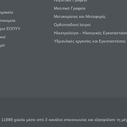
Λογιστικά Γραφεία
Μεσιτικά Γραφεία
ρμακεία
Μετακομίσεις και Μεταφορές
σοκομεία
Ορθοπαιδικοί Ιατροί
τροί ΕΟΠΥΥ
Ηλεκτρολόγοι - Ηλεκτρικές Εγκαταστάσε
κοί
Υδραυλικές εργασίες και Εγκαταστάσεις
θμό
11888 giaola μέσα από 3 κανάλια επικοινωνίας και εξασφάλισε τη μ