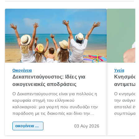
Οικογένεια
Υγεία
Δεκαπενταύγουστος: Ιδέες για
Κνησμός: 
οικογενειακές αποδράσεις
αντιμετωπ
Ο Δεκαπενταύγουστος είναι για πολλούς η
Ο κνησμός ε
κορυφαία στιγμή του ελληνικού
την ανάγκη 
καλοκαιριού: μια γιορτή που συνδυάζει την
αποτελεί έν
παράδοση με τις διακοπές και δίνει την
συμπτώματα
αφορμή για ταξίδια σε κάθε γωνιά της
άνθρωποι κά
03 Αύγ 2026
χώρας. Είτε πρόκειται για λίγες μέρες
οικογένεια & παιδί
πληροφορίες 
ξεγνοιασιάς είτε για μια σύντομη εξόρμηση.
καθώς μπορε