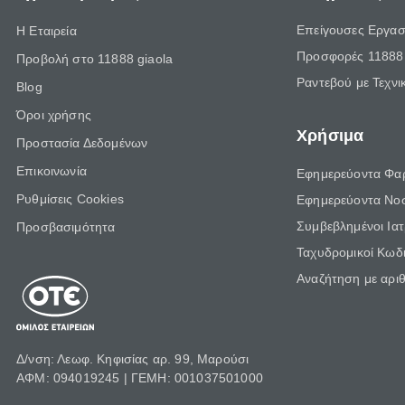
Επείγουσες Εργασ
Η Εταιρεία
Προσφορές 11888 
Προβολή στο 11888 giaola
Ραντεβού με Τεχνι
Blog
Όροι χρήσης
Χρήσιμα
Προστασία Δεδομένων
Επικοινωνία
Εφημερεύοντα Φα
Ρυθμίσεις Cookies
Εφημερεύοντα Νο
Συμβεβλημένοι Ια
Προσβασιμότητα
Ταχυδρομικοί Κωδι
Αναζήτηση με αρι
Δ/νση: Λεωφ. Κηφισίας αρ. 99, Μαρούσι
ΑΦΜ: 094019245 | ΓΕΜΗ: 001037501000