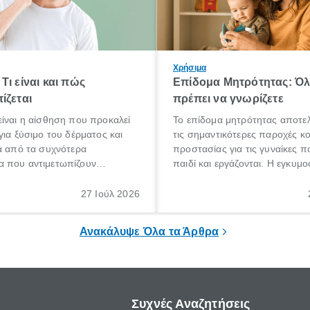
Χρήσιμα
Τι είναι και πώς
Επίδομα Μητρότητας: Ό
ίζεται
πρέπει να γνωρίζετε
ίναι η αίσθηση που προκαλεί
Το επίδομα μητρότητας αποτελ
για ξύσιμο του δέρματος και
τις σημαντικότερες παροχές κ
α από τα συχνότερα
προστασίας για τις γυναίκες 
 που αντιμετωπίζουν
παιδί και εργάζονται. Η εγκυμο
θε ηλικίας. Πολλοί αναζητούν
γέννηση ενός παιδιού είναι μια 
 για το «κνησμός τι είναι»,
σημαντική περίοδος στη ζωή 
27 Ιούλ 2026
ί να εμφανιστεί ξαφνικά ή να
οικογένειας, η οποία συνοδεύε
α μεγάλο χρονικό διάστημα.
αυξημένες ανάγκες και υποχρε
Ανακάλυψε Όλα τα Άρθρα
Συχνές Αναζητήσεις