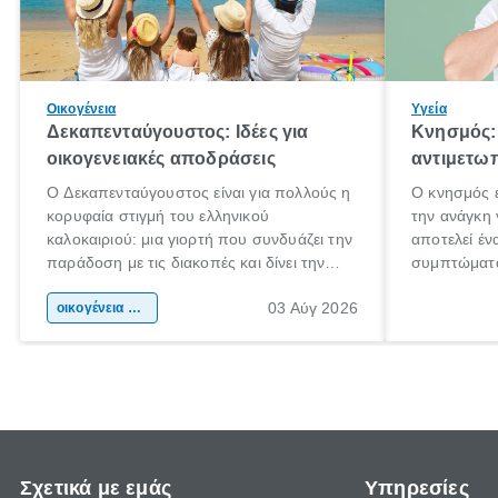
Οικογένεια
Υγεία
Δεκαπενταύγουστος: Ιδέες για
Κνησμός: 
οικογενειακές αποδράσεις
αντιμετωπ
Ο Δεκαπενταύγουστος είναι για πολλούς η
Ο κνησμός ε
κορυφαία στιγμή του ελληνικού
την ανάγκη 
καλοκαιριού: μια γιορτή που συνδυάζει την
αποτελεί έν
παράδοση με τις διακοπές και δίνει την
συμπτώματα
αφορμή για ταξίδια σε κάθε γωνιά της
άνθρωποι κά
03 Αύγ 2026
χώρας. Είτε πρόκειται για λίγες μέρες
οικογένεια & παιδί
πληροφορίες
ξεγνοιασιάς είτε για μια σύντομη εξόρμηση.
καθώς μπορε
επιμένει γι
Σχετικά με εμάς
Υπηρεσίες