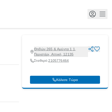
Κουμ
Θηβών 265 & Αμύντα 1 1,
Περιστέρι, Αττική, 12135
Σταθερό:
2105776464
Κάλεσε Τώρα