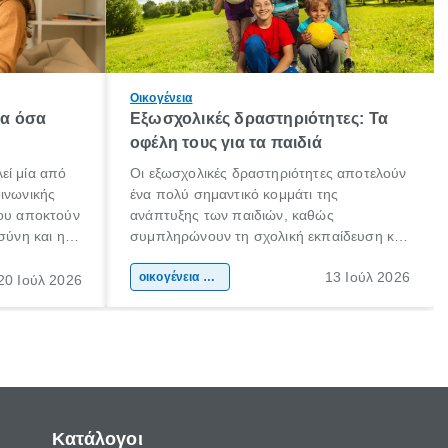
Οικογένεια
λα όσα
Εξωσχολικές δραστηριότητες: Τα
οφέλη τους για τα παιδιά
εί μία από
Οι εξωσχολικές δραστηριότητες αποτελούν
οινωνικής
ένα πολύ σημαντικό κομμάτι της
που αποκτούν
ανάπτυξης των παιδιών, καθώς
σύνη και η
συμπληρώνουν τη σχολική εκπαίδευση και
ιδιαίτερα
συμβάλλουν ουσιαστικά στη διαμόρφωση
13 Ιούλ 2026
κάθε
της προσωπικότητας, της κοινωνικότητας
οικογένεια & παιδί
20 Ιούλ 2026
ται από
και των δεξιοτήτων τους. Δεν είναι απλώς
ώσεις.
ένας τρόπος για να περνάει το παιδί τον
ελεύθερο χρόνο του.
Κατάλογοι