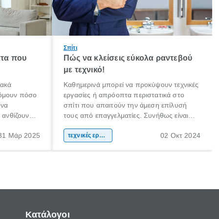
Σπίτι
τα που
Πώς να κλείσεις εύκολα ραντεβού
με τεχνικό!
ιακά
Καθημερινά μπορεί να προκύψουν τεχνικές
τόμουν πόσο
εργασίες ή απρόοπτα περιστατικά στο
 να
σπίτι που απαιτούν την άμεση επίλυσή
α ανθίζουν
τους από επαγγελματίες. Συνήθως είναι
ια κάποια
βλάβες που ακόμη και αν προσπαθήσεις
31 Μάρ 2025
02 Οκτ 2024
πως πίστεψα
να τις επιδιορθώσεις μόνος σου, τις
τεχνικές εργασίες
να παιδί της
περισσότερες φορές αντιλαμβάνεσαι ότι
πρέπει να εμπιστευτείς την εργασία σε
έναν πιστοποιημένο τεχνικό.
Κατάλογοι