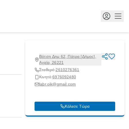
Κουμ
Βότση Δημ 62, Πάτρα [Δήμος],
Αχαϊα, 26221
Σταθερό:
2610276361
Κινητό:
6976092480
labr.oik@gmail.com
Κάλεσε Τώρα