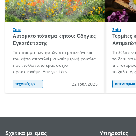
Σπίτι
Σπίτι
Αυτόματο πότισμα κήπου: Οδηγίες
Τερμίτες 
Εγκατάστασης
Αντιμετώ
Το πότισμα των φυτών στο μπαλκόνι και
Το ξύλο είν
τον κήπο αποτελεί μια καθημερινή ρουτίνα
το δίνει απ
που πολλοί από εμάς συχνά
της ιστορί
προσπερνάμε. Είτε γιατί δεν
το ξύλο. Αρχ
προλαβαίνουμε, είτε γιατί την ξεχνάμε.
το και αργότ
22 Ιούλ 2025
Αυτό ωστόσο, έχει πολύ αρνητικές
τεχνικές εργασίες
και εργαλεί
απεν
επιπτώσεις για τα φυτά μας. Τα οποία
καθημερινότ
χρειάζονται συγκεκριμένη ποσότητα νερού
το ξύλο χρη
και μάλιστα, είναι καλό να την λαμβάνουν
τα μήκη και
ίδια ώρα κάθε φορά.
Σχετικά με εμάς
Υπηρεσίες