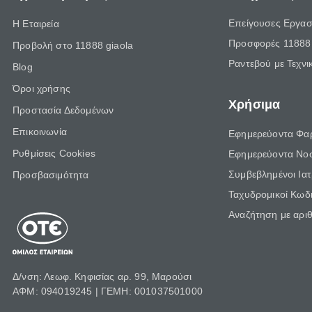
Επείγουσες Εργασ
Η Εταιρεία
Προσφορές 11888 
Προβολή στο 11888 giaola
Ραντεβού με Τεχνι
Blog
Όροι χρήσης
Χρήσιμα
Προστασία Δεδομένων
Επικοινωνία
Εφημερεύοντα Φα
Ρυθμίσεις Cookies
Εφημερεύοντα Νο
Συμβεβλημένοι Ια
Προσβασιμότητα
Ταχυδρομικοί Κωδι
Αναζήτηση με αρι
Δ/νση: Λεωφ. Κηφισίας αρ. 99, Μαρούσι
ΑΦΜ: 094019245 | ΓΕΜΗ: 001037501000