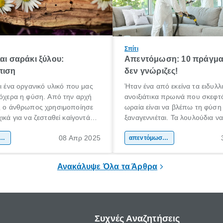
Σπίτι
και σαράκι ξύλου:
Απεντόμωση: 10 πράγμα
πιση
δεν γνώριζες!
αι ένα οργανικό υλικό που μας
Ήταν ένα από εκείνα τα ειδυλλ
λόχερα η φύση. Από την αρχή
ανοιξιάτικα πρωινά που σκεφ
ας ο άνθρωπος χρησιμοποίησε
ωραία είναι να βλέπω τη φύση
ικά για να ζεσταθεί καίγοντάς
ξαναγεννιέται. Τα λουλούδια ν
ερα για να φτιάξει αντικείμενα
και τα πουλιά να κελαηδούν. Γ
08 Απρ 2025
α που τον βοηθούσαν στην
τόμωση / προστασία κατοικίας
ώρα, οφείλω να παραδεχτώ, 
απεντόμωση / προστασία κατοικίας
ητά του. Στις πρώτες κοινωνίες
ότι ίσως τελικά είμαι και εγώ έ
σιμοποιήθηκε ευρέως σε όλα
φύσης… όταν ΜΠΑΜ!
Ανακάλυψε Όλα τα Άρθρα
 πλάτη του πλανήτη.
Συχνές Αναζητήσεις