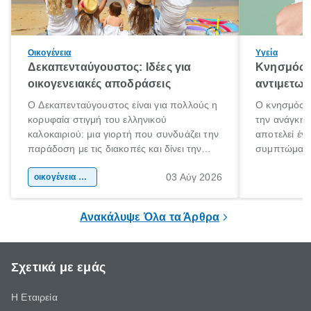
Οικογένεια
Υγεία
Δεκαπενταύγουστος: Ιδέες για
Κνησμός: 
οικογενειακές αποδράσεις
αντιμετωπ
Ο Δεκαπενταύγουστος είναι για πολλούς η
Ο κνησμός ε
κορυφαία στιγμή του ελληνικού
την ανάγκη 
καλοκαιριού: μια γιορτή που συνδυάζει την
αποτελεί έν
παράδοση με τις διακοπές και δίνει την
συμπτώματα
αφορμή για ταξίδια σε κάθε γωνιά της
άνθρωποι κά
03 Αύγ 2026
χώρας. Είτε πρόκειται για λίγες μέρες
οικογένεια & παιδί
πληροφορίες 
ξεγνοιασιάς είτε για μια σύντομη εξόρμηση.
καθώς μπορε
επιμένει για
Ανακάλυψε Όλα τα Άρθρα
Σχετικά με εμάς
Η Εταιρεία