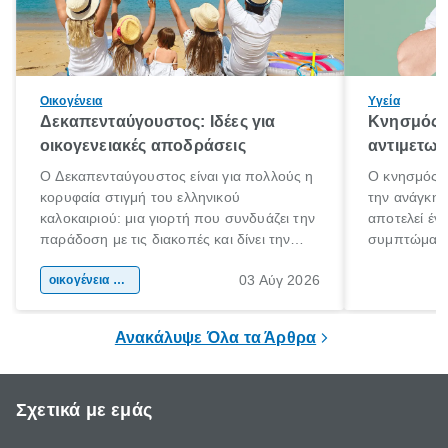
Οικογένεια
Υγεία
Δεκαπενταύγουστος: Ιδέες για
Κνησμός: 
οικογενειακές αποδράσεις
αντιμετωπ
Ο Δεκαπενταύγουστος είναι για πολλούς η
Ο κνησμός ε
κορυφαία στιγμή του ελληνικού
την ανάγκη 
καλοκαιριού: μια γιορτή που συνδυάζει την
αποτελεί έν
παράδοση με τις διακοπές και δίνει την
συμπτώματα
αφορμή για ταξίδια σε κάθε γωνιά της
άνθρωποι κά
03 Αύγ 2026
χώρας. Είτε πρόκειται για λίγες μέρες
οικογένεια & παιδί
πληροφορίες 
ξεγνοιασιάς είτε για μια σύντομη εξόρμηση.
καθώς μπορε
επιμένει για
Ανακάλυψε Όλα τα Άρθρα
Σχετικά με εμάς