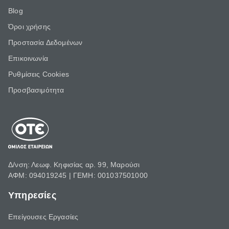
Blog
Όροι χρήσης
Προστασία Δεδομένων
Επικοινωνία
Ρυθμίσεις Cookies
Προσβασιμότητα
Δ/νση: Λεωφ. Κηφισίας αρ. 99, Μαρούσι
ΑΦΜ: 094019245 | ΓΕΜΗ: 001037501000
Υπηρεσίες
Επείγουσες Εργασίες