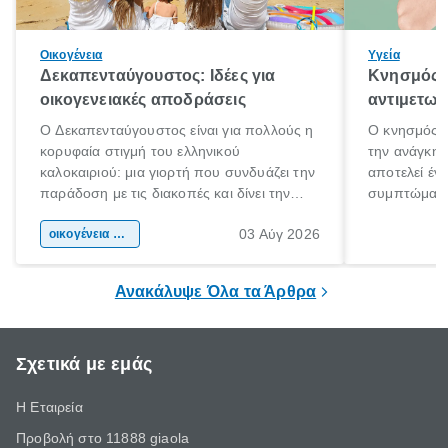
Οικογένεια
Υγεία
Δεκαπενταύγουστος: Ιδέες για
Κνησμός: 
οικογενειακές αποδράσεις
αντιμετωπ
Ο Δεκαπενταύγουστος είναι για πολλούς η
Ο κνησμός ε
κορυφαία στιγμή του ελληνικού
την ανάγκη 
καλοκαιριού: μια γιορτή που συνδυάζει την
αποτελεί έν
παράδοση με τις διακοπές και δίνει την
συμπτώματα
αφορμή για ταξίδια σε κάθε γωνιά της
άνθρωποι κά
03 Αύγ 2026
χώρας. Είτε πρόκειται για λίγες μέρες
οικογένεια & παιδί
πληροφορίες 
ξεγνοιασιάς είτε για μια σύντομη εξόρμηση.
καθώς μπορε
επιμένει για
Ανακάλυψε Όλα τα Άρθρα
Σχετικά με εμάς
Η Εταιρεία
Προβολή στο 11888 giaola