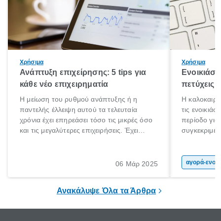
Χρήσιμα
Χρήσιμα
Ανάπτυξη επιχείρησης: 5 tips για
Ενοικιάσε
κάθε νέο επιχειρηματία
πετύχεις
Η μείωση του ρυθμού ανάπτυξης ή η
Η καλοκαιριν
παντελής έλλειψη αυτού τα τελευταία
τις ενοικιάσ
χρόνια έχει επηρεάσει τόσο τις μικρές όσο
περίοδο για
και τις μεγαλύτερες επιχειρήσεις. Έχει
συγκεκριμένω
παρατηρηθεί σημαντική μείωση της
καλοκαιρινέ
κερδοφορία τους αλλα ταυτόχρονα
αποτέλεσμα 
δημιουργούνται ευκαιρίες αναπτυξης σε
πολιτών, πο
αγορά-ενοικίαση α
06 Μάρ 2025
συγκεκριμένους τομείς.
επιλέξουν τ
μοτοσικλέτα
Ανακάλυψε Όλα τα Άρθρα
οικονομική 