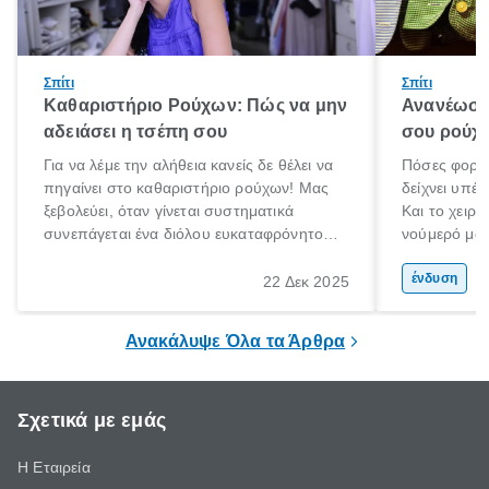
Σπίτι
Σπίτι
Καθαριστήριο Ρούχων: Πώς να μην
Ανανέωση
αδειάσει η τσέπη σου
σου ρούχα
Για να λέμε την αλήθεια κανείς δε θέλει να
Πόσες φορές
πηγαίνει στο καθαριστήριο ρούχων! Μας
δείχνει υπέρ
ξεβολεύει, όταν γίνεται συστηματικά
Και το χειρό
συνεπάγεται ένα διόλου ευκαταφρόνητο
νούμερό μας
κόστος, ενώ όταν το αποφεύγουμε
μετανιώσει 
δυστυχώς τα αποτελέσματα στα ρούχα ή
που φορούσ
ένδυση
22 Δεκ 2025
τα πανωφόρια μας είναι καταστροφικά.
μόδα»;
Έχεις βάλει ποτέ πουπουλένιο μπουφάν
Ανακάλυψε Όλα τα Άρθρα
στο πλυντήριο; Μην το κάνεις!
Σχετικά με εμάς
Η Εταιρεία