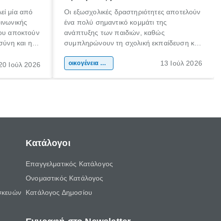
εί μία από
Οι εξωσχολικές δραστηριότητες αποτελούν
οινωνικής
ένα πολύ σημαντικό κομμάτι της
που αποκτούν
ανάπτυξης των παιδιών, καθώς
σύνη και η
συμπληρώνουν τη σχολική εκπαίδευση και
ιδιαίτερα
συμβάλλουν ουσιαστικά στη διαμόρφωση
13 Ιούλ 2026
κάθε
της προσωπικότητας, της κοινωνικότητας
οικογένεια & παιδί
20 Ιούλ 2026
ται από
και των δεξιοτήτων τους. Δεν είναι απλώς
ώσεις.
ένας τρόπος για να περνάει το παιδί τον
ελεύθερο χρόνο του.
Κατάλογοι
Επαγγελματικός Κατάλογος
Ονομαστικός Κατάλογος
σκευών
Κατάλογος Δημοσίου