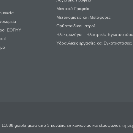
Λογιστικά Γραφεία
Μεσιτικά Γραφεία
ρμακεία
Μετακομίσεις και Μεταφορές
σοκομεία
Ορθοπαιδικοί Ιατροί
τροί ΕΟΠΥΥ
Ηλεκτρολόγοι - Ηλεκτρικές Εγκαταστάσε
κοί
Υδραυλικές εργασίες και Εγκαταστάσεις
θμό
11888 giaola μέσα από 3 κανάλια επικοινωνίας και εξασφάλισε τη μ