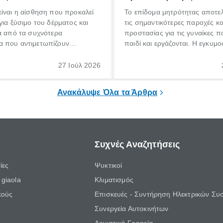
ίναι η αίσθηση που προκαλεί
Το επίδομα μητρότητας αποτελ
για ξύσιμο του δέρματος και
τις σημαντικότερες παροχές κ
α από τα συχνότερα
προστασίας για τις γυναίκες 
 που αντιμετωπίζουν
παιδί και εργάζονται. Η εγκυμο
θε ηλικίας. Πολλοί αναζητούν
γέννηση ενός παιδιού είναι μια 
 για το «κνησμός τι είναι»,
σημαντική περίοδος στη ζωή 
27 Ιούλ 2026
ί να εμφανιστεί ξαφνικά ή να
οικογένειας, η οποία συνοδεύε
α μεγάλο χρονικό διάστημα.
αυξημένες ανάγκες και υποχρε
Ανακάλυψε Όλα τα Άρθρα
Συχνές Αναζητήσεις
ίες
Ψυκτικοί
giaola
Κλιματισμός
κούς
Επισκευές - Συντήρηση Ηλεκτρικών Συ
Συνεργεία Αυτοκινήτων