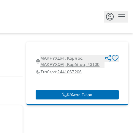
Κουμ
ΜΑΚΡΥΧΩΡΙ, Κάμπος,
ΜΑΚΡΥΧΩΡΙ, Καρδίτσα, 43100
Σταθερό:
2441067206
Κάλεσε Τώρα