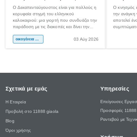
Ο Δεκαπενταύγουστος είναι για πολλούς η
Ο κνησμός ε
κορυφαία στιγμή του ελληνικού
την ανάγκη 
καλοκαιριού: μια γιορτή που συνδυάζει την
αποτελεί έν
παράδοση με τις διακοπές και δίνει την
συμπτώματα
αφορμή για ταξίδια σε κάθε γωνιά της
άνθρωποι κά
03 Αύγ 2026
χώρας. Είτε πρόκειται για λίγες μέρες
οικογένεια & παιδί
πληροφορίες
ξεγνοιασιάς είτε για μια σύντομη εξόρμηση.
καθώς μπορε
επιμένει γι
Σχετικά με εμάς
Υπηρεσίες
Επείγουσες Εργασ
Η Εταιρεία
Προσφορές 11888 
Προβολή στο 11888 giaola
Ραντεβού με Τεχνι
Blog
Όροι χρήσης