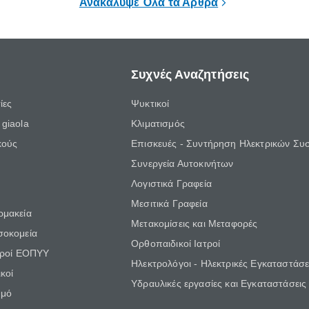
Ανακάλυψε Όλα τα Άρθρα
Συχνές Αναζητήσεις
ίες
Ψυκτικοί
giaola
Κλιματισμός
κούς
Επισκευές - Συντήρηση Ηλεκτρικών Συ
Συνεργεία Αυτοκινήτων
Λογιστικά Γραφεία
Μεσιτικά Γραφεία
ρμακεία
Μετακομίσεις και Μεταφορές
σοκομεία
Ορθοπαιδικοί Ιατροί
τροί ΕΟΠΥΥ
Ηλεκτρολόγοι - Ηλεκτρικές Εγκαταστάσε
κοί
Υδραυλικές εργασίες και Εγκαταστάσεις
θμό