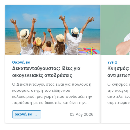
Οικογένεια
Υγεία
Δεκαπενταύγουστος: Ιδέες για
Κνησμός: 
οικογενειακές αποδράσεις
αντιμετωπ
Ο Δεκαπενταύγουστος είναι για πολλούς η
Ο κνησμός ε
κορυφαία στιγμή του ελληνικού
την ανάγκη 
καλοκαιριού: μια γιορτή που συνδυάζει την
αποτελεί έν
παράδοση με τις διακοπές και δίνει την
συμπτώματα
αφορμή για ταξίδια σε κάθε γωνιά της
άνθρωποι κά
03 Αύγ 2026
χώρας. Είτε πρόκειται για λίγες μέρες
οικογένεια & παιδί
πληροφορίες
ξεγνοιασιάς είτε για μια σύντομη εξόρμηση.
καθώς μπορε
επιμένει γι