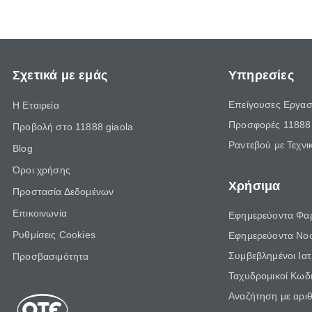
Σχετικά με εμάς
Υπηρεσίες
Επείγουσες Εργασ
Η Εταιρεία
Προσφορές 11888 
Προβολή στο 11888 giaola
Ραντεβού με Τεχνι
Blog
Όροι χρήσης
Χρήσιμα
Προστασία Δεδομένων
Επικοινωνία
Εφημερεύοντα Φα
Ρυθμίσεις Cookies
Εφημερεύοντα Νο
Συμβεβλημένοι Ια
Προσβασιμότητα
Ταχυδρομικοί Κωδι
Αναζήτηση με αρι