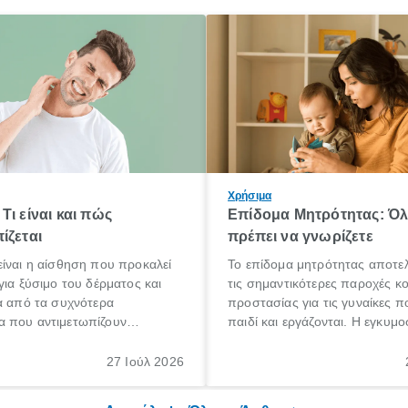
Χρήσιμα
Τι είναι και πώς
Επίδομα Μητρότητας: Ό
ίζεται
πρέπει να γνωρίζετε
ίναι η αίσθηση που προκαλεί
Το επίδομα μητρότητας αποτελ
για ξύσιμο του δέρματος και
τις σημαντικότερες παροχές κ
α από τα συχνότερα
προστασίας για τις γυναίκες 
 που αντιμετωπίζουν
παιδί και εργάζονται. Η εγκυμο
θε ηλικίας. Πολλοί αναζητούν
γέννηση ενός παιδιού είναι μια 
 για το «κνησμός τι είναι»,
σημαντική περίοδος στη ζωή 
27 Ιούλ 2026
ί να εμφανιστεί ξαφνικά ή να
οικογένειας, η οποία συνοδεύε
α μεγάλο χρονικό διάστημα.
αυξημένες ανάγκες και υποχρε