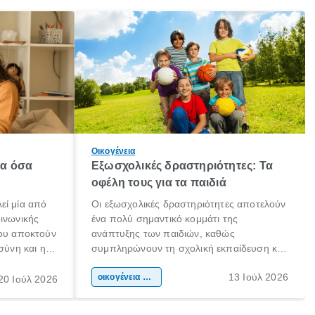
Οικογένεια
λα όσα
Εξωσχολικές δραστηριότητες: Τα
οφέλη τους για τα παιδιά
εί μία από
Οι εξωσχολικές δραστηριότητες αποτελούν
οινωνικής
ένα πολύ σημαντικό κομμάτι της
που αποκτούν
ανάπτυξης των παιδιών, καθώς
σύνη και η
συμπληρώνουν τη σχολική εκπαίδευση και
ιδιαίτερα
συμβάλλουν ουσιαστικά στη διαμόρφωση
13 Ιούλ 2026
κάθε
της προσωπικότητας, της κοινωνικότητας
οικογένεια & παιδί
20 Ιούλ 2026
ται από
και των δεξιοτήτων τους. Δεν είναι απλώς
ώσεις.
ένας τρόπος για να περνάει το παιδί τον