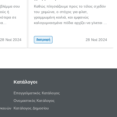
 βλέμμα σου
Καθώς πλησιάζουμε προς το τέλος σχεδόν
κούς ή
του χειμώνα, ο στόχος για φλατ,
ικότερα σε
γραμμωμένη κοιλιά, και εμφανώς
μα
καλογυμνασμένα πόδια αρχίζει να γίνεται η
λασικής
προτεραιότητά σου. Κάποιες στιγμές στο
παρελθόν είχες σίγουρα αποθαρρυνθεί
γιατί δεν έβλεπες το 100% του στόχου σου
28 Νοέ 2024
28 Νοέ 2024
διατροφή
στον καθρέφτη, όπως τώρα ήρθε η ώρα
για αποτελεσματικά βήματα.
Κατάλογοι
Επαγγελματικός Κατάλογος
Ονομαστικός Κατάλογος
σκευών
Κατάλογος Δημοσίου