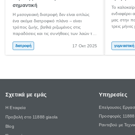
σημαντική
Το καλοκαίρ
ενδιαφέρει 
Η μεσογειακή διατροφή δεν είναι απλώς
μας στην π
ένα ακόμα διατροφικό πλάνο – είναι
τρεις μήνες
τρόπος ζωής, βαθιά ριζωμένος στις
Αύγουστο γι
παραδόσεις και τις συνήθειες των λαών της
στόχο; Μην 
Μεσογείου. Βασισμένη σε φρέσκα, φυσικά
σου! Δεν εί
17 Οκτ 2025
και ανεπεξέργαστα υλικά, αυτή η διατροφή
διατροφή
γυμναστική
καλοκαίρι σ
έχει αναγνωριστεί παγκοσμίως ως μια από
στο γυμνασ
τις πιο υγιεινές επιλογές διατροφής.
βέβαια να σ
Σχετικά με εμάς
Υπηρεσίες
Επείγουσες Εργασ
Η Εταιρεία
Προσφορές 11888 
Προβολή στο 11888 giaola
Ραντεβού με Τεχνι
Blog