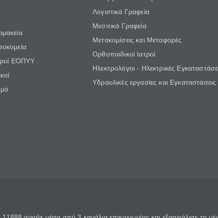
Λογιστικά Γραφεία
Μεσιτικά Γραφεία
ρμακεία
Μετακομίσεις και Μεταφορές
σοκομεία
Ορθοπαιδικοί Ιατροί
τροί ΕΟΠΥΥ
Ηλεκτρολόγοι - Ηλεκτρικές Εγκαταστάσε
κοί
Υδραυλικές εργασίες και Εγκαταστάσεις
θμό
11888 giaola μέσα από 3 κανάλια επικοινωνίας και εξασφάλισε τη μ