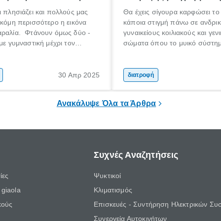
ι πλησιάζει και πολλούς μας
Θα έχεις σίγουρα καρφώσει το
ακόμη περισσότερο η εικόνα
κάποια στιγμή πάνω σε ανδρι
αραλία. Φτάνουν όμως δύο -
γυναικείους κοιλιακούς και γεν
 με γυμναστική μέχρι τον
σώματα όπου το μυικό σύστη
α να πετύχουμε αυτόν τον
προσομοιάζει με γλυπτό της κ
ανησυχείς, δεν είσαι μόνος
εποχής.
ναι ανάγκη να αφιερώσεις το
30 Απρ 2025
διατροφή
ου
τήριο αγκομαχώντας, ούτε
Ανακάλυψε Όλα τα Άρθρα
τερηθείς εντελώς το φαγητό
Συχνές Αναζητήσεις
ίες
Ψυκτικοί
giaola
Κλιματισμός
κούς
Επισκευές - Συντήρηση Ηλεκτρικών Συ
Συνεργεία Αυτοκινήτων