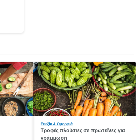
Ευεξία & Ομορφιά
α
Τροφές πλούσιες σε πρωτεΐνες για
η
γράμμωση