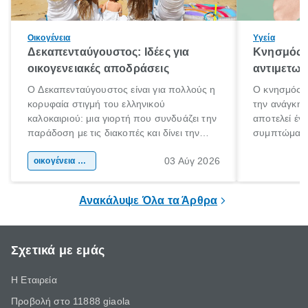
Οικογένεια
Υγεία
Δεκαπενταύγουστος: Ιδέες για
Κνησμός: 
οικογενειακές αποδράσεις
αντιμετωπ
Ο Δεκαπενταύγουστος είναι για πολλούς η
Ο κνησμός ε
κορυφαία στιγμή του ελληνικού
την ανάγκη 
καλοκαιριού: μια γιορτή που συνδυάζει την
αποτελεί έν
παράδοση με τις διακοπές και δίνει την
συμπτώματα
αφορμή για ταξίδια σε κάθε γωνιά της
άνθρωποι κά
03 Αύγ 2026
χώρας. Είτε πρόκειται για λίγες μέρες
οικογένεια & παιδί
πληροφορίες 
ξεγνοιασιάς είτε για μια σύντομη εξόρμηση.
καθώς μπορε
επιμένει για
Ανακάλυψε Όλα τα Άρθρα
Σχετικά με εμάς
Η Εταιρεία
Προβολή στο 11888 giaola