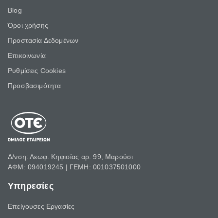
Blog
Όροι χρήσης
Προστασία Δεδομένων
Επικοινωνία
Ρυθμίσεις Cookies
Προσβασιμότητα
Δ/νση: Λεωφ. Κηφισίας αρ. 99, Μαρούσι
ΑΦΜ: 094019245 | ΓΕΜΗ: 001037501000
Υπηρεσίες
Επείγουσες Εργασίες