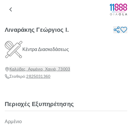
Λιναράκης Γεώργιος Ι.
Κέντρα Διασκεδάσεως
Καλύβες, Αρμένιο, Χανιά, 73003
Σταθερό:
2825031360
Περιοχές Εξυπηρέτησης
Αρμένιο