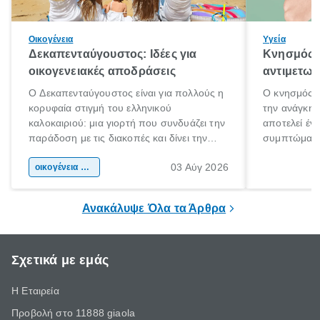
Οικογένεια
Υγεία
Δεκαπενταύγουστος: Ιδέες για
Κνησμός: 
οικογενειακές αποδράσεις
αντιμετωπ
Ο Δεκαπενταύγουστος είναι για πολλούς η
Ο κνησμός ε
κορυφαία στιγμή του ελληνικού
την ανάγκη 
καλοκαιριού: μια γιορτή που συνδυάζει την
αποτελεί έν
παράδοση με τις διακοπές και δίνει την
συμπτώματα
αφορμή για ταξίδια σε κάθε γωνιά της
άνθρωποι κά
03 Αύγ 2026
χώρας. Είτε πρόκειται για λίγες μέρες
οικογένεια & παιδί
πληροφορίες 
ξεγνοιασιάς είτε για μια σύντομη εξόρμηση.
καθώς μπορε
επιμένει για
Ανακάλυψε Όλα τα Άρθρα
Σχετικά με εμάς
Η Εταιρεία
Προβολή στο 11888 giaola