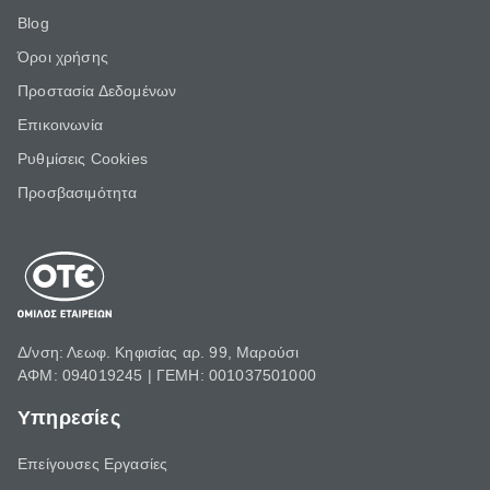
Blog
Όροι χρήσης
Προστασία Δεδομένων
Επικοινωνία
Ρυθμίσεις Cookies
Προσβασιμότητα
Δ/νση: Λεωφ. Κηφισίας αρ. 99, Μαρούσι
ΑΦΜ: 094019245 | ΓΕΜΗ: 001037501000
Υπηρεσίες
Επείγουσες Εργασίες