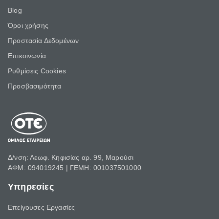
Blog
Όροι χρήσης
Προστασία Δεδομένων
Επικοινωνία
Ρυθμίσεις Cookies
Προσβασιμότητα
Δ/νση: Λεωφ. Κηφισίας αρ. 99, Μαρούσι
ΑΦΜ: 094019245 | ΓΕΜΗ: 001037501000
Υπηρεσίες
Επείγουσες Εργασίες