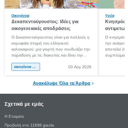
Οικογένεια
Υγεία
Δεκαπενταύγουστος: Ιδέες για
Κνησμός: 
οικογενειακές αποδράσεις
αντιμετωπ
Ο Δεκαπενταύγουστος είναι για πολλούς η
Ο κνησμός ε
κορυφαία στιγμή του ελληνικού
την ανάγκη 
καλοκαιριού: μια γιορτή που συνδυάζει την
αποτελεί έν
παράδοση με τις διακοπές και δίνει την
συμπτώματα
αφορμή για ταξίδια σε κάθε γωνιά της
άνθρωποι κά
03 Αύγ 2026
χώρας. Είτε πρόκειται για λίγες μέρες
οικογένεια & παιδί
πληροφορίες 
ξεγνοιασιάς είτε για μια σύντομη εξόρμηση.
καθώς μπορε
επιμένει για
Ανακάλυψε Όλα τα Άρθρα
Σχετικά με εμάς
Η Εταιρεία
Προβολή στο 11888 giaola