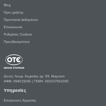
Blog
Όροι χρήσης
Προστασία Δεδομένων
Επικοινωνία
Ρυθμίσεις Cookies
Προσβασιμότητα
Δ/νση: Λεωφ. Κηφισίας αρ. 99, Μαρούσι
ΑΦΜ: 094019245 | ΓΕΜΗ: 001037501000
Υπηρεσίες
Επείγουσες Εργασίες