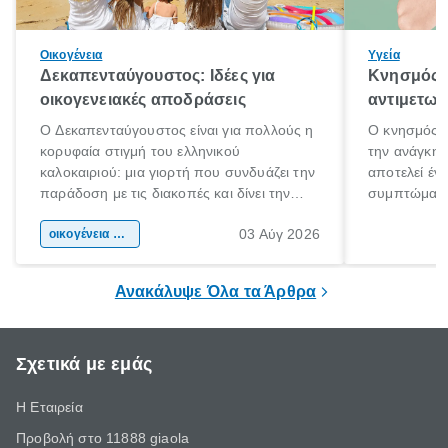
Οικογένεια
Υγεία
Δεκαπενταύγουστος: Ιδέες για
Κνησμός: 
οικογενειακές αποδράσεις
αντιμετωπ
Ο Δεκαπενταύγουστος είναι για πολλούς η
Ο κνησμός ε
κορυφαία στιγμή του ελληνικού
την ανάγκη 
καλοκαιριού: μια γιορτή που συνδυάζει την
αποτελεί έν
παράδοση με τις διακοπές και δίνει την
συμπτώματα
αφορμή για ταξίδια σε κάθε γωνιά της
άνθρωποι κά
03 Αύγ 2026
χώρας. Είτε πρόκειται για λίγες μέρες
οικογένεια & παιδί
πληροφορίες 
ξεγνοιασιάς είτε για μια σύντομη εξόρμηση.
καθώς μπορε
επιμένει για
Ανακάλυψε Όλα τα Άρθρα
Σχετικά με εμάς
Η Εταιρεία
Προβολή στο 11888 giaola