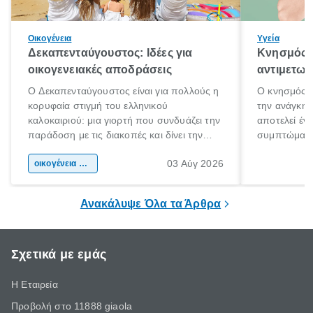
Οικογένεια
Υγεία
Δεκαπενταύγουστος: Ιδέες για
Κνησμός: 
οικογενειακές αποδράσεις
αντιμετωπ
Ο Δεκαπενταύγουστος είναι για πολλούς η
Ο κνησμός ε
κορυφαία στιγμή του ελληνικού
την ανάγκη 
καλοκαιριού: μια γιορτή που συνδυάζει την
αποτελεί έν
παράδοση με τις διακοπές και δίνει την
συμπτώματα
αφορμή για ταξίδια σε κάθε γωνιά της
άνθρωποι κά
03 Αύγ 2026
χώρας. Είτε πρόκειται για λίγες μέρες
οικογένεια & παιδί
πληροφορίες 
ξεγνοιασιάς είτε για μια σύντομη εξόρμηση.
καθώς μπορε
επιμένει για
Ανακάλυψε Όλα τα Άρθρα
Σχετικά με εμάς
Η Εταιρεία
Προβολή στο 11888 giaola