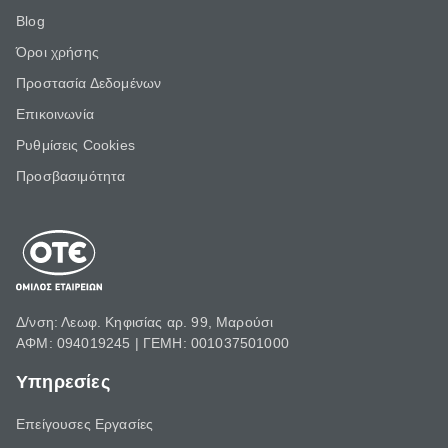
Blog
Όροι χρήσης
Προστασία Δεδομένων
Επικοινωνία
Ρυθμίσεις Cookies
Προσβασιμότητα
Δ/νση: Λεωφ. Κηφισίας αρ. 99, Μαρούσι
ΑΦΜ: 094019245 | ΓΕΜΗ: 001037501000
Υπηρεσίες
Επείγουσες Εργασίες