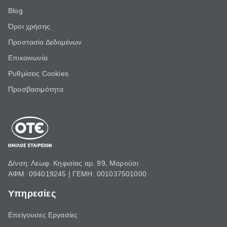
Blog
Όροι χρήσης
Προστασία Δεδομένων
Επικοινωνία
Ρυθμίσεις Cookies
Προσβασιμότητα
Δ/νση: Λεωφ. Κηφισίας αρ. 99, Μαρούσι
ΑΦΜ: 094019245 | ΓΕΜΗ: 001037501000
Υπηρεσίες
Επείγουσες Εργασίες