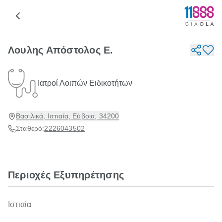
Λουλης Απόστολος Ε.
Ιατροί Λοιπών Ειδικοτήτων
Βασιλικά, Ιστιαία, Εύβοια, 34200
Σταθερό:
2226043502
Περιοχές Εξυπηρέτησης
Ιστιαία