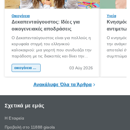
Οικογένεια
Υγεία
Δεκαπενταύγουστος: Ιδέες για
Κνησμός: 
οικογενειακές αποδράσεις
αντιμετωπ
Ο Δεκαπενταύγουστος είναι για πολλούς η
Ο κνησμός ε
κορυφαία στιγμή του ελληνικού
την ανάγκη 
καλοκαιριού: μια γιορτή που συνδυάζει την
αποτελεί έν
παράδοση με τις διακοπές και δίνει την
συμπτώματα
αφορμή για ταξίδια σε κάθε γωνιά της
άνθρωποι κά
03 Αύγ 2026
χώρας. Είτε πρόκειται για λίγες μέρες
οικογένεια & παιδί
πληροφορίες 
ξεγνοιασιάς είτε για μια σύντομη εξόρμηση.
καθώς μπορε
επιμένει για
Ανακάλυψε Όλα τα Άρθρα
Σχετικά με εμάς
Η Εταιρεία
Προβολή στο 11888 giaola