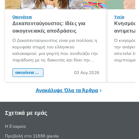
Οικογένεια
Υγεία
Δεκαπενταύγουστος: Ιδέες για
Κνησμός: 
οικογενειακές αποδράσεις
αντιμετωπ
Ο Δεκαπενταύγουστος είναι για πολλούς η
Ο κνησμός ε
κορυφαία στιγμή του ελληνικού
την ανάγκη 
καλοκαιριού: μια γιορτή που συνδυάζει την
αποτελεί έν
παράδοση με τις διακοπές και δίνει την
συμπτώματα
αφορμή για ταξίδια σε κάθε γωνιά της
άνθρωποι κά
03 Αύγ 2026
χώρας. Είτε πρόκειται για λίγες μέρες
οικογένεια & παιδί
πληροφορίες 
ξεγνοιασιάς είτε για μια σύντομη εξόρμηση.
καθώς μπορε
επιμένει για
Ανακάλυψε Όλα τα Άρθρα
Σχετικά με εμάς
Η Εταιρεία
Προβολή στο 11888 giaola