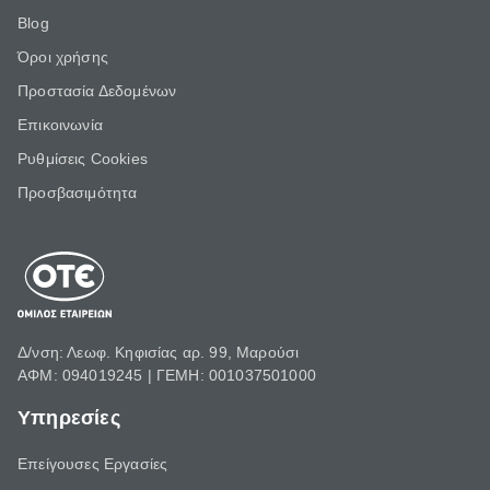
Blog
Όροι χρήσης
Προστασία Δεδομένων
Επικοινωνία
Ρυθμίσεις Cookies
Προσβασιμότητα
Δ/νση: Λεωφ. Κηφισίας αρ. 99, Μαρούσι
ΑΦΜ: 094019245 | ΓΕΜΗ: 001037501000
Υπηρεσίες
Επείγουσες Εργασίες