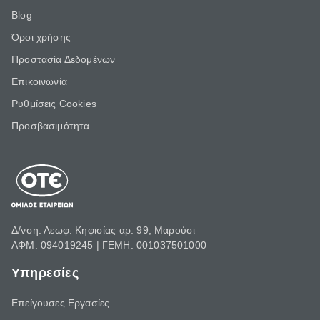
Blog
Όροι χρήσης
Προστασία Δεδομένων
Επικοινωνία
Ρυθμίσεις Cookies
Προσβασιμότητα
Δ/νση: Λεωφ. Κηφισίας αρ. 99, Μαρούσι
ΑΦΜ: 094019245 | ΓΕΜΗ: 001037501000
Υπηρεσίες
Επείγουσες Εργασίες