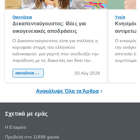
Οικογένεια
Υγεία
Δεκαπενταύγουστος: Ιδέες για
Κνησμός: 
οικογενειακές αποδράσεις
αντιμετωπ
Ο Δεκαπενταύγουστος είναι για πολλούς η
Ο κνησμός ε
κορυφαία στιγμή του ελληνικού
την ανάγκη 
καλοκαιριού: μια γιορτή που συνδυάζει την
αποτελεί έν
παράδοση με τις διακοπές και δίνει την
συμπτώματα
αφορμή για ταξίδια σε κάθε γωνιά της
άνθρωποι κά
03 Αύγ 2026
χώρας. Είτε πρόκειται για λίγες μέρες
οικογένεια & παιδί
πληροφορίες 
ξεγνοιασιάς είτε για μια σύντομη εξόρμηση.
καθώς μπορε
επιμένει για
Ανακάλυψε Όλα τα Άρθρα
Σχετικά με εμάς
Η Εταιρεία
Προβολή στο 11888 giaola