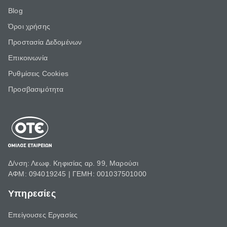
Blog
Όροι χρήσης
Προστασία Δεδομένων
Επικοινωνία
Ρυθμίσεις Cookies
Προσβασιμότητα
Δ/νση: Λεωφ. Κηφισίας αρ. 99, Μαρούσι
ΑΦΜ: 094019245 | ΓΕΜΗ: 001037501000
Υπηρεσίες
Επείγουσες Εργασίες