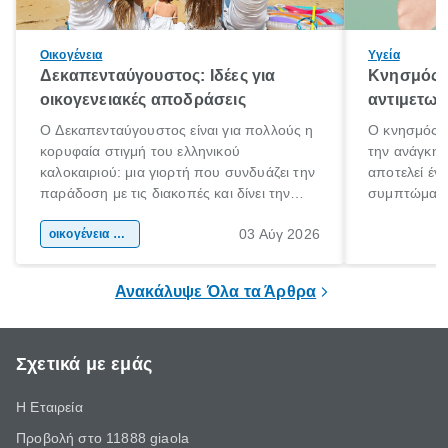
Οικογένεια
Υγεία
Δεκαπενταύγουστος: Ιδέες για
Κνησμός: 
οικογενειακές αποδράσεις
αντιμετωπ
Ο Δεκαπενταύγουστος είναι για πολλούς η
Ο κνησμός ε
κορυφαία στιγμή του ελληνικού
την ανάγκη 
καλοκαιριού: μια γιορτή που συνδυάζει την
αποτελεί έν
παράδοση με τις διακοπές και δίνει την
συμπτώματα
αφορμή για ταξίδια σε κάθε γωνιά της
άνθρωποι κά
03 Αύγ 2026
χώρας. Είτε πρόκειται για λίγες μέρες
οικογένεια & παιδί
πληροφορίες 
ξεγνοιασιάς είτε για μια σύντομη εξόρμηση.
καθώς μπορε
επιμένει για
Ανακάλυψε Όλα τα Άρθρα
Σχετικά με εμάς
Η Εταιρεία
Προβολή στο 11888 giaola