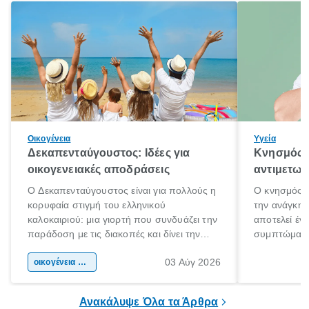
Οικογένεια
Υγεία
Δεκαπενταύγουστος: Ιδέες για
Κνησμός: 
οικογενειακές αποδράσεις
αντιμετωπ
Ο Δεκαπενταύγουστος είναι για πολλούς η
Ο κνησμός ε
κορυφαία στιγμή του ελληνικού
την ανάγκη 
καλοκαιριού: μια γιορτή που συνδυάζει την
αποτελεί έν
παράδοση με τις διακοπές και δίνει την
συμπτώματα
αφορμή για ταξίδια σε κάθε γωνιά της
άνθρωποι κά
03 Αύγ 2026
χώρας. Είτε πρόκειται για λίγες μέρες
οικογένεια & παιδί
πληροφορίες 
ξεγνοιασιάς είτε για μια σύντομη εξόρμηση.
καθώς μπορε
επιμένει για
Ανακάλυψε Όλα τα Άρθρα