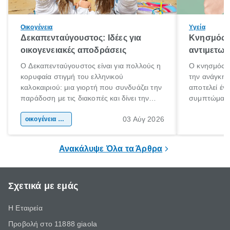
Οικογένεια
Υγεία
Δεκαπενταύγουστος: Ιδέες για
Κνησμός: 
οικογενειακές αποδράσεις
αντιμετωπ
Ο Δεκαπενταύγουστος είναι για πολλούς η
Ο κνησμός ε
κορυφαία στιγμή του ελληνικού
την ανάγκη 
καλοκαιριού: μια γιορτή που συνδυάζει την
αποτελεί έν
παράδοση με τις διακοπές και δίνει την
συμπτώματα
αφορμή για ταξίδια σε κάθε γωνιά της
άνθρωποι κά
03 Αύγ 2026
χώρας. Είτε πρόκειται για λίγες μέρες
οικογένεια & παιδί
πληροφορίες 
ξεγνοιασιάς είτε για μια σύντομη εξόρμηση.
καθώς μπορε
επιμένει για
Ανακάλυψε Όλα τα Άρθρα
Σχετικά με εμάς
Η Εταιρεία
Προβολή στο 11888 giaola