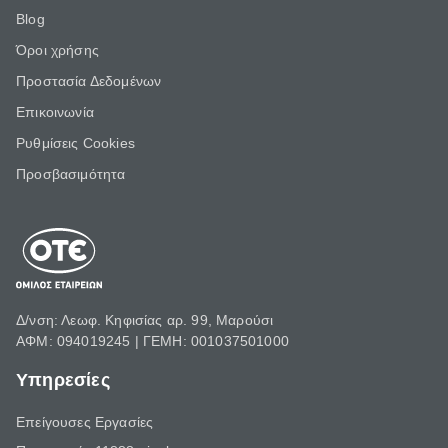
Blog
Όροι χρήσης
Προστασία Δεδομένων
Επικοινωνία
Ρυθμίσεις Cookies
Προσβασιμότητα
Δ/νση: Λεωφ. Κηφισίας αρ. 99, Μαρούσι
ΑΦΜ: 094019245 | ΓΕΜΗ: 001037501000
Υπηρεσίες
Επείγουσες Εργασίες