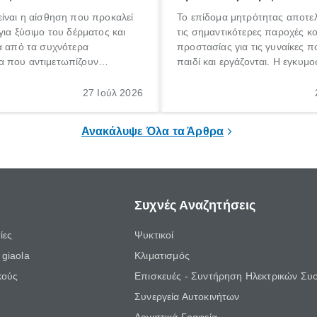
ίναι η αίσθηση που προκαλεί
Το επίδομα μητρότητας αποτελ
για ξύσιμο του δέρματος και
τις σημαντικότερες παροχές κ
α από τα συχνότερα
προστασίας για τις γυναίκες 
 που αντιμετωπίζουν
παιδί και εργάζονται. Η εγκυμο
θε ηλικίας. Πολλοί αναζητούν
γέννηση ενός παιδιού είναι μια 
 για το «κνησμός τι είναι»,
σημαντική περίοδος στη ζωή 
27 Ιούλ 2026
ί να εμφανιστεί ξαφνικά ή να
οικογένειας, η οποία συνοδεύε
α μεγάλο χρονικό διάστημα.
αυξημένες ανάγκες και υποχρε
Ανακάλυψε Όλα τα Άρθρα
Συχνές Αναζητήσεις
ίες
Ψυκτικοί
giaola
Κλιματισμός
κούς
Επισκευές - Συντήρηση Ηλεκτρικών Συ
Συνεργεία Αυτοκινήτων