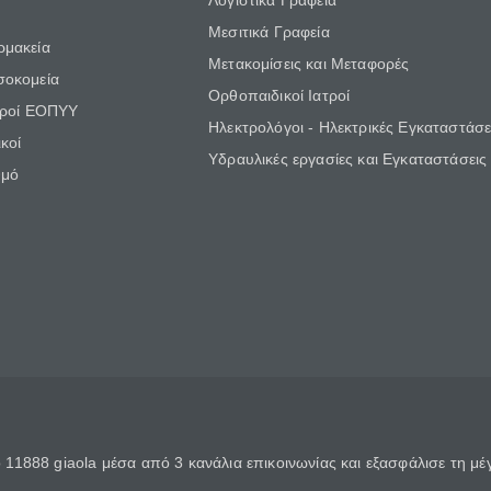
Λογιστικά Γραφεία
Μεσιτικά Γραφεία
ρμακεία
Μετακομίσεις και Μεταφορές
σοκομεία
Ορθοπαιδικοί Ιατροί
τροί ΕΟΠΥΥ
Ηλεκτρολόγοι - Ηλεκτρικές Εγκαταστάσε
κοί
Υδραυλικές εργασίες και Εγκαταστάσεις
θμό
11888 giaola μέσα από 3 κανάλια επικοινωνίας και εξασφάλισε τη μ