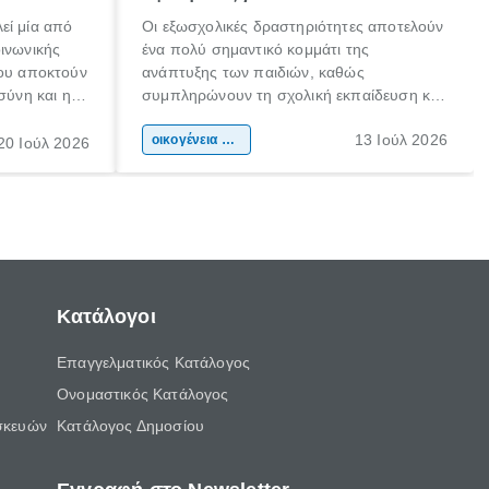
εί μία από
Οι εξωσχολικές δραστηριότητες αποτελούν
οινωνικής
ένα πολύ σημαντικό κομμάτι της
που αποκτούν
ανάπτυξης των παιδιών, καθώς
σύνη και η
συμπληρώνουν τη σχολική εκπαίδευση και
ιδιαίτερα
συμβάλλουν ουσιαστικά στη διαμόρφωση
13 Ιούλ 2026
κάθε
της προσωπικότητας, της κοινωνικότητας
οικογένεια & παιδί
20 Ιούλ 2026
ται από
και των δεξιοτήτων τους. Δεν είναι απλώς
ώσεις.
ένας τρόπος για να περνάει το παιδί τον
ελεύθερο χρόνο του.
Κατάλογοι
Επαγγελματικός Κατάλογος
Ονομαστικός Κατάλογος
σκευών
Κατάλογος Δημοσίου