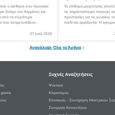
ίναι η αίσθηση που προκαλεί
Το επίδομα μητρότητας αποτελ
για ξύσιμο του δέρματος και
τις σημαντικότερες παροχές κ
α από τα συχνότερα
προστασίας για τις γυναίκες 
 που αντιμετωπίζουν
παιδί και εργάζονται. Η εγκυμο
θε ηλικίας. Πολλοί αναζητούν
γέννηση ενός παιδιού είναι μια 
 για το «κνησμός τι είναι»,
σημαντική περίοδος στη ζωή 
27 Ιούλ 2026
ί να εμφανιστεί ξαφνικά ή να
οικογένειας, η οποία συνοδεύε
α μεγάλο χρονικό διάστημα.
αυξημένες ανάγκες και υποχρε
Ανακάλυψε Όλα τα Άρθρα
Συχνές Αναζητήσεις
ίες
Ψυκτικοί
giaola
Κλιματισμός
κούς
Επισκευές - Συντήρηση Ηλεκτρικών Συ
Συνεργεία Αυτοκινήτων