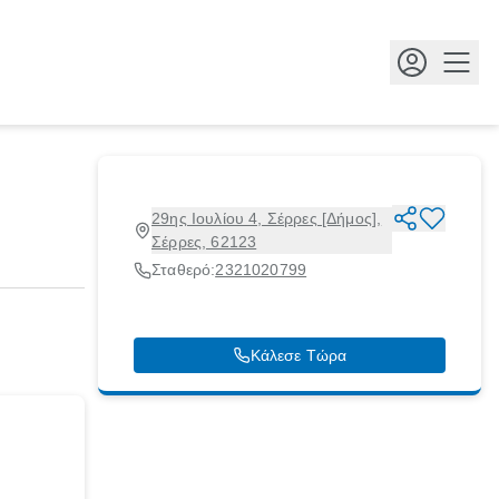
Κουμ
29ης Ιουλίου 4, Σέρρες [Δήμος],
Σέρρες, 62123
Σταθερό:
2321020799
Κάλεσε Τώρα