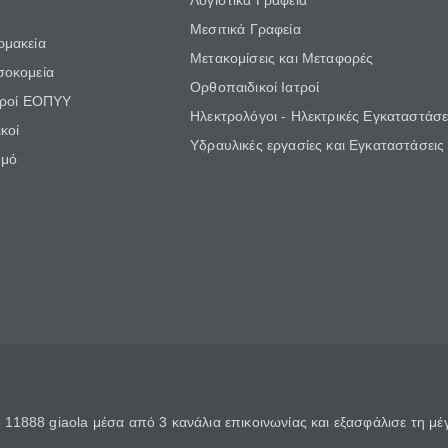
Λογιστικά Γραφεία
Μεσιτικά Γραφεία
ρμακεία
Μετακομίσεις και Μεταφορές
σοκομεία
Ορθοπαιδικοί Ιατροί
τροί ΕΟΠΥΥ
Ηλεκτρολόγοι - Ηλεκτρικές Εγκαταστάσε
κοί
Υδραυλικές εργασίες και Εγκαταστάσεις
θμό
11888 giaola μέσα από 3 κανάλια επικοινωνίας και εξασφάλισε τη μ