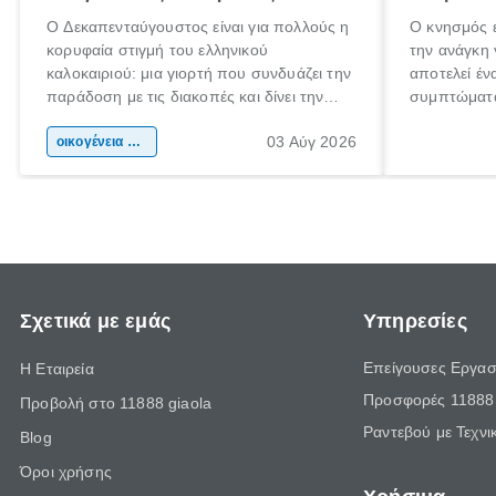
Ο Δεκαπενταύγουστος είναι για πολλούς η
Ο κνησμός ε
κορυφαία στιγμή του ελληνικού
την ανάγκη 
καλοκαιριού: μια γιορτή που συνδυάζει την
αποτελεί έν
παράδοση με τις διακοπές και δίνει την
συμπτώματα
αφορμή για ταξίδια σε κάθε γωνιά της
άνθρωποι κά
03 Αύγ 2026
χώρας. Είτε πρόκειται για λίγες μέρες
οικογένεια & παιδί
πληροφορίες
ξεγνοιασιάς είτε για μια σύντομη εξόρμηση.
καθώς μπορε
επιμένει γι
Σχετικά με εμάς
Υπηρεσίες
Επείγουσες Εργασ
Η Εταιρεία
Προσφορές 11888 
Προβολή στο 11888 giaola
Ραντεβού με Τεχνι
Blog
Όροι χρήσης