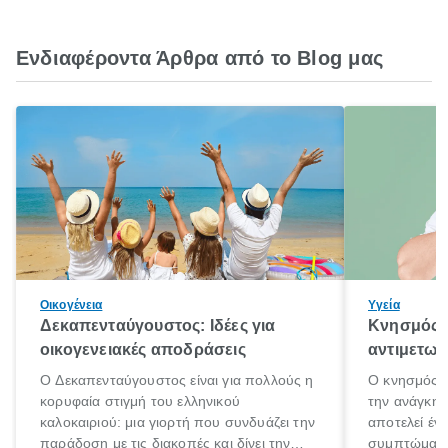
Ενδιαφέροντα Άρθρα από το Blog μας
Οικογένεια
Υγεία
Δεκαπενταύγουστος: Ιδέες για
Κνησμός: 
οικογενειακές αποδράσεις
αντιμετωπ
Ο Δεκαπενταύγουστος είναι για πολλούς η
Ο κνησμός ε
κορυφαία στιγμή του ελληνικού
την ανάγκη 
καλοκαιριού: μια γιορτή που συνδυάζει την
αποτελεί έν
παράδοση με τις διακοπές και δίνει την
συμπτώματα