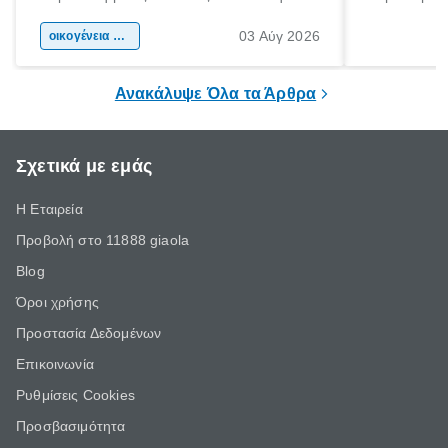
αφορμή για ταξίδια σε κάθε γωνιά της
άνθρωποι κά
03 Αύγ 2026
χώρας. Είτε πρόκειται για λίγες μέρες
οικογένεια & παιδί
πληροφορίες 
ξεγνοιασιάς είτε για μια σύντομη εξόρμηση.
καθώς μπορε
επιμένει για
Ανακάλυψε Όλα τα Άρθρα
Σχετικά με εμάς
Η Εταιρεία
Προβολή στο 11888 giaola
Blog
Όροι χρήσης
Προστασία Δεδομένων
Επικοινωνία
Ρυθμίσεις Cookies
Προσβασιμότητα