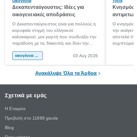
Οικογένεια
Υγεία
Δεκαπενταύγουστος: Ιδέες για
Κνησμός: 
οικογενειακές αποδράσεις
αντιμετωπ
Ο Δεκαπενταύγουστος είναι για πολλούς η
Ο κνησμός ε
κορυφαία στιγμή του ελληνικού
την ανάγκη 
καλοκαιριού: μια γιορτή που συνδυάζει την
αποτελεί έν
παράδοση με τις διακοπές και δίνει την
συμπτώματα
αφορμή για ταξίδια σε κάθε γωνιά της
άνθρωποι κά
03 Αύγ 2026
χώρας. Είτε πρόκειται για λίγες μέρες
οικογένεια & παιδί
πληροφορίες 
ξεγνοιασιάς είτε για μια σύντομη εξόρμηση.
καθώς μπορε
επιμένει για
Ανακάλυψε Όλα τα Άρθρα
Σχετικά με εμάς
Η Εταιρεία
Προβολή στο 11888 giaola
Blog