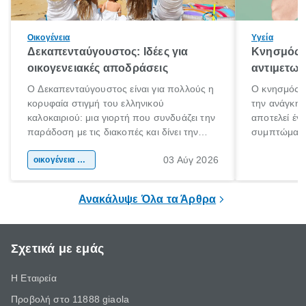
Οικογένεια
Υγεία
Δεκαπενταύγουστος: Ιδέες για
Κνησμός: 
οικογενειακές αποδράσεις
αντιμετωπ
Ο Δεκαπενταύγουστος είναι για πολλούς η
Ο κνησμός ε
κορυφαία στιγμή του ελληνικού
την ανάγκη 
καλοκαιριού: μια γιορτή που συνδυάζει την
αποτελεί έν
παράδοση με τις διακοπές και δίνει την
συμπτώματα
αφορμή για ταξίδια σε κάθε γωνιά της
άνθρωποι κά
03 Αύγ 2026
χώρας. Είτε πρόκειται για λίγες μέρες
οικογένεια & παιδί
πληροφορίες 
ξεγνοιασιάς είτε για μια σύντομη εξόρμηση.
καθώς μπορε
επιμένει για
Ανακάλυψε Όλα τα Άρθρα
Σχετικά με εμάς
Η Εταιρεία
Προβολή στο 11888 giaola