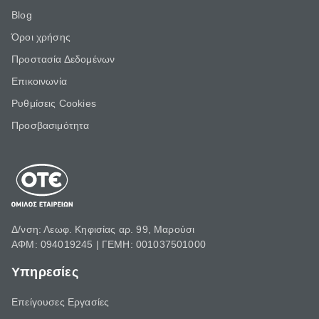
Blog
Όροι χρήσης
Προστασία Δεδομένων
Επικοινωνία
Ρυθμίσεις Cookies
Προσβασιμότητα
Δ/νση: Λεωφ. Κηφισίας αρ. 99, Μαρούσι
ΑΦΜ: 094019245 | ΓΕΜΗ: 001037501000
Υπηρεσίες
Επείγουσες Εργασίες