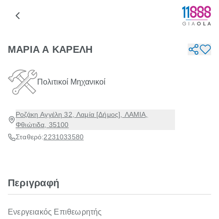
ΜΑΡΙΑ Α ΚΑΡΕΛΗ
Πολιτικοί Μηχανικοί
Ροζάκη Αγγέλη 32, Λαμία [Δήμος], ΛΑΜΙΑ,
Φθιώτιδα, 35100
Σταθερό:
2231033580
Περιγραφή
Ενεργειακός Επιθεωρητής