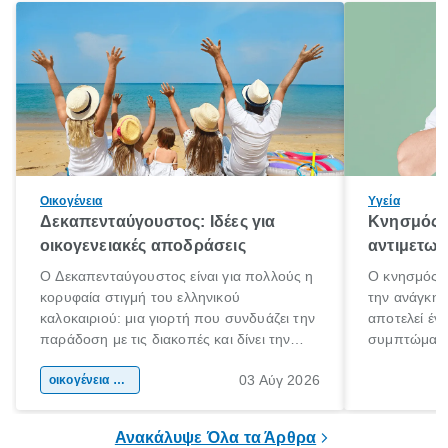
Οικογένεια
Υγεία
Δεκαπενταύγουστος: Ιδέες για
Κνησμός: 
οικογενειακές αποδράσεις
αντιμετωπ
Ο Δεκαπενταύγουστος είναι για πολλούς η
Ο κνησμός ε
κορυφαία στιγμή του ελληνικού
την ανάγκη 
καλοκαιριού: μια γιορτή που συνδυάζει την
αποτελεί έν
παράδοση με τις διακοπές και δίνει την
συμπτώματα
αφορμή για ταξίδια σε κάθε γωνιά της
άνθρωποι κά
03 Αύγ 2026
χώρας. Είτε πρόκειται για λίγες μέρες
οικογένεια & παιδί
πληροφορίες 
ξεγνοιασιάς είτε για μια σύντομη εξόρμηση.
καθώς μπορε
επιμένει για
Ανακάλυψε Όλα τα Άρθρα