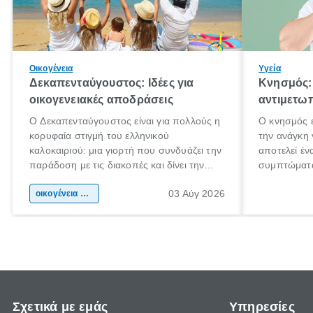
Οικογένεια
Υγεία
Δεκαπενταύγουστος: Ιδέες για
Κνησμός: 
οικογενειακές αποδράσεις
αντιμετωπ
Ο Δεκαπενταύγουστος είναι για πολλούς η
Ο κνησμός ε
κορυφαία στιγμή του ελληνικού
την ανάγκη 
καλοκαιριού: μια γιορτή που συνδυάζει την
αποτελεί έν
παράδοση με τις διακοπές και δίνει την
συμπτώματα
αφορμή για ταξίδια σε κάθε γωνιά της
άνθρωποι κά
03 Αύγ 2026
χώρας. Είτε πρόκειται για λίγες μέρες
οικογένεια & παιδί
πληροφορίες
ξεγνοιασιάς είτε για μια σύντομη εξόρμηση.
καθώς μπορε
επιμένει γι
Σχετικά με εμάς
Υπηρεσίες