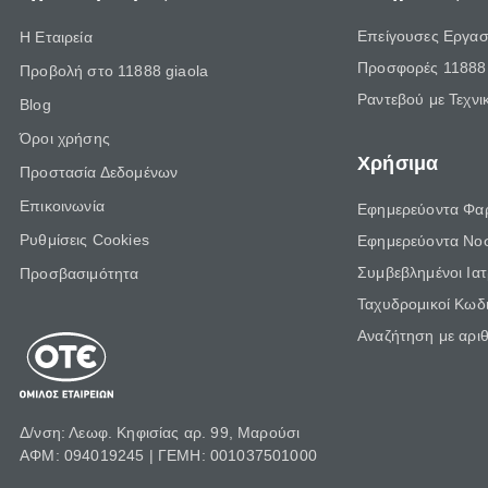
Επείγουσες Εργασ
Η Εταιρεία
Προσφορές 11888 
Προβολή στο 11888 giaola
Ραντεβού με Τεχνι
Blog
Όροι χρήσης
Χρήσιμα
Προστασία Δεδομένων
Επικοινωνία
Εφημερεύοντα Φα
Ρυθμίσεις Cookies
Εφημερεύοντα Νο
Συμβεβλημένοι Ια
Προσβασιμότητα
Ταχυδρομικοί Κωδι
Αναζήτηση με αρι
Δ/νση: Λεωφ. Κηφισίας αρ. 99, Μαρούσι
ΑΦΜ: 094019245 | ΓΕΜΗ: 001037501000