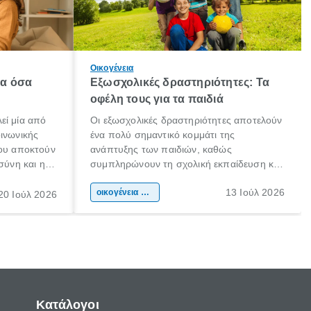
Οικογένεια
λα όσα
Εξωσχολικές δραστηριότητες: Τα
οφέλη τους για τα παιδιά
εί μία από
Οι εξωσχολικές δραστηριότητες αποτελούν
οινωνικής
ένα πολύ σημαντικό κομμάτι της
που αποκτούν
ανάπτυξης των παιδιών, καθώς
σύνη και η
συμπληρώνουν τη σχολική εκπαίδευση και
ιδιαίτερα
συμβάλλουν ουσιαστικά στη διαμόρφωση
13 Ιούλ 2026
κάθε
της προσωπικότητας, της κοινωνικότητας
οικογένεια & παιδί
20 Ιούλ 2026
ται από
και των δεξιοτήτων τους. Δεν είναι απλώς
ώσεις.
ένας τρόπος για να περνάει το παιδί τον
ελεύθερο χρόνο του.
Κατάλογοι