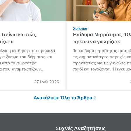
Χρήσιμα
Τι είναι και πώς
Επίδομα Μητρότητας: Ό
ίζεται
πρέπει να γνωρίζετε
ίναι η αίσθηση που προκαλεί
Το επίδομα μητρότητας αποτελ
για ξύσιμο του δέρματος και
τις σημαντικότερες παροχές κ
α από τα συχνότερα
προστασίας για τις γυναίκες 
 που αντιμετωπίζουν
παιδί και εργάζονται. Η εγκυμο
θε ηλικίας. Πολλοί αναζητούν
γέννηση ενός παιδιού είναι μια 
 για το «κνησμός τι είναι»,
σημαντική περίοδος στη ζωή 
27 Ιούλ 2026
ί να εμφανιστεί ξαφνικά ή να
οικογένειας, η οποία συνοδεύε
α μεγάλο χρονικό διάστημα.
αυξημένες ανάγκες και υποχρε
Ανακάλυψε Όλα τα Άρθρα
Συχνές Αναζητήσεις