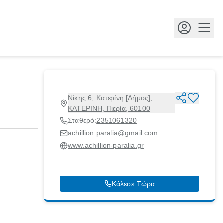
Κουμ
Νίκης 6, Κατερίνη [Δήμος],
ΚΑΤΕΡΙΝΗ, Πιερία, 60100
Σταθερό:
2351061320
achillion.paralia@gmail.com
www.achillion-paralia.gr
Κάλεσε Τώρα