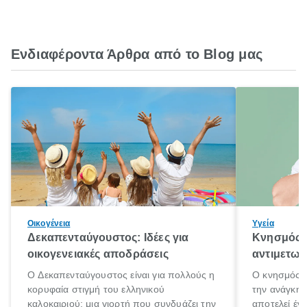
Ενδιαφέροντα Άρθρα από το Blog μας
Οικογένεια
Υγεία
Δεκαπενταύγουστος: Ιδέες για
Κνησμός: 
οικογενειακές αποδράσεις
αντιμετωπ
Ο Δεκαπενταύγουστος είναι για πολλούς η
Ο κνησμός ε
κορυφαία στιγμή του ελληνικού
την ανάγκη 
καλοκαιριού: μια γιορτή που συνδυάζει την
αποτελεί έν