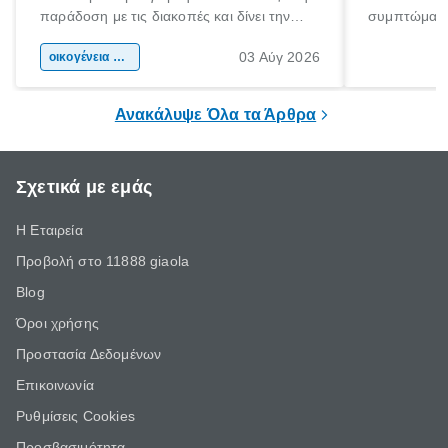
παράδοση με τις διακοπές και δίνει την
συμπτώματα
αφορμή για ταξίδια σε κάθε γωνιά της
άνθρωποι κά
03 Αύγ 2026
χώρας. Είτε πρόκειται για λίγες μέρες
οικογένεια & παιδί
πληροφορίες 
ξεγνοιασιάς είτε για μια σύντομη εξόρμηση.
καθώς μπορε
επιμένει για
Ανακάλυψε Όλα τα Άρθρα
Σχετικά με εμάς
Η Εταιρεία
Προβολή στο 11888 giaola
Blog
Όροι χρήσης
Προστασία Δεδομένων
Επικοινωνία
Ρυθμίσεις Cookies
Προσβασιμότητα