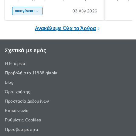
αφορμή για ταξίδια σε κάθε γωνιά της
άνθρωποι κά
03 Αύγ 2026
χώρας. Είτε πρόκειται για λίγες μέρες
οικογένεια & παιδί
πληροφορίες 
ξεγνοιασιάς είτε για μια σύντομη εξόρμηση.
καθώς μπορε
επιμένει για
Ανακάλυψε Όλα τα Άρθρα
Σχετικά με εμάς
Η Εταιρεία
Προβολή στο 11888 giaola
Blog
Όροι χρήσης
Προστασία Δεδομένων
Επικοινωνία
Ρυθμίσεις Cookies
Προσβασιμότητα