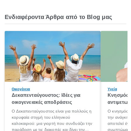
Ενδιαφέροντα Άρθρα από το Blog μας
Οικογένεια
Υγεία
Δεκαπενταύγουστος: Ιδέες για
Κνησμός: 
οικογενειακές αποδράσεις
αντιμετωπ
Ο Δεκαπενταύγουστος είναι για πολλούς η
Ο κνησμός ε
κορυφαία στιγμή του ελληνικού
την ανάγκη 
καλοκαιριού: μια γιορτή που συνδυάζει την
αποτελεί έν
παράδοση με τις διακοπές και δίνει την
συμπτώματα