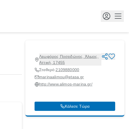
Κουμ
Λεωφόρος Ποσειδώνος, Άλιμος,
Αττική, 17455
Σταθερό:
2109880000
marinaalimou@etasa.gr
http://www.alimos-marina.gr/
Κάλεσε Τώρα