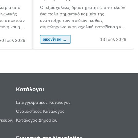
εί μία από
Οι εξωσχολικές δραστηριότητες αποτελούν
οινωνικής
ένα πολύ σημαντικό κομμάτι της
που αποκτούν
ανάπτυξης των παιδιών, καθώς
σύνη και η
συμπληρώνουν τη σχολική εκπαίδευση και
ιδιαίτερα
συμβάλλουν ουσιαστικά στη διαμόρφωση
13 Ιούλ 2026
κάθε
της προσωπικότητας, της κοινωνικότητας
οικογένεια & παιδί
20 Ιούλ 2026
ται από
και των δεξιοτήτων τους. Δεν είναι απλώς
ώσεις.
ένας τρόπος για να περνάει το παιδί τον
ελεύθερο χρόνο του.
Κατάλογοι
Επαγγελματικός Κατάλογος
Ονομαστικός Κατάλογος
σκευών
Κατάλογος Δημοσίου