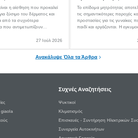
ίναι η αίσθηση που προκαλεί
Το επίδομα μητρότητας αποτελ
για ξύσιμο του δέρματος και
τις σημαντικότερες παροχές κ
α από τα συχνότερα
προστασίας για τις γυναίκες 
 που αντιμετωπίζουν
παιδί και εργάζονται. Η εγκυμο
θε ηλικίας. Πολλοί αναζητούν
γέννηση ενός παιδιού είναι μια 
 για το «κνησμός τι είναι»,
σημαντική περίοδος στη ζωή 
27 Ιούλ 2026
ί να εμφανιστεί ξαφνικά ή να
οικογένειας, η οποία συνοδεύε
α μεγάλο χρονικό διάστημα.
αυξημένες ανάγκες και υποχρε
Ανακάλυψε Όλα τα Άρθρα
Συχνές Αναζητήσεις
ίες
Ψυκτικοί
giaola
Κλιματισμός
κούς
Επισκευές - Συντήρηση Ηλεκτρικών Συ
Συνεργεία Αυτοκινήτων