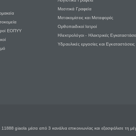
Λογιστικά Γραφεία
Μεσιτικά Γραφεία
ρμακεία
Μετακομίσεις και Μεταφορές
σοκομεία
Ορθοπαιδικοί Ιατροί
τροί ΕΟΠΥΥ
Ηλεκτρολόγοι - Ηλεκτρικές Εγκαταστάσε
κοί
Υδραυλικές εργασίες και Εγκαταστάσεις
θμό
11888 giaola μέσα από 3 κανάλια επικοινωνίας και εξασφάλισε τη μ