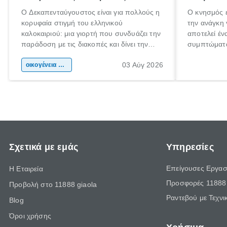
Ο Δεκαπενταύγουστος είναι για πολλούς η
Ο κνησμός ε
κορυφαία στιγμή του ελληνικού
την ανάγκη 
καλοκαιριού: μια γιορτή που συνδυάζει την
αποτελεί έν
παράδοση με τις διακοπές και δίνει την
συμπτώματα
αφορμή για ταξίδια σε κάθε γωνιά της
άνθρωποι κά
03 Αύγ 2026
χώρας. Είτε πρόκειται για λίγες μέρες
οικογένεια & παιδί
πληροφορίες
ξεγνοιασιάς είτε για μια σύντομη εξόρμηση.
καθώς μπορε
επιμένει γι
Σχετικά με εμάς
Υπηρεσίες
Επείγουσες Εργασ
Η Εταιρεία
Προσφορές 11888 
Προβολή στο 11888 giaola
Ραντεβού με Τεχνι
Blog
Όροι χρήσης