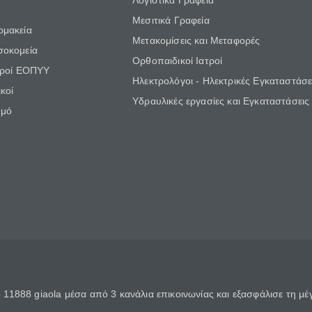
Λογιστικά Γραφεία
Μεσιτικά Γραφεία
ρμακεία
Μετακομίσεις και Μεταφορές
σοκομεία
Ορθοπαιδικοί Ιατροί
τροί ΕΟΠΥΥ
Ηλεκτρολόγοι - Ηλεκτρικές Εγκαταστάσε
κοί
Υδραυλικές εργασίες και Εγκαταστάσεις
θμό
11888 giaola μέσα από 3 κανάλια επικοινωνίας και εξασφάλισε τη μ