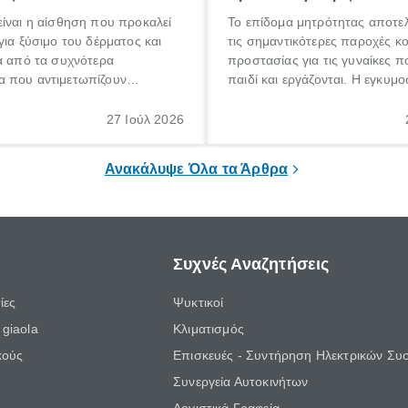
ίναι η αίσθηση που προκαλεί
Το επίδομα μητρότητας αποτελ
για ξύσιμο του δέρματος και
τις σημαντικότερες παροχές κ
α από τα συχνότερα
προστασίας για τις γυναίκες 
 που αντιμετωπίζουν
παιδί και εργάζονται. Η εγκυμο
θε ηλικίας. Πολλοί αναζητούν
γέννηση ενός παιδιού είναι μια 
 για το «κνησμός τι είναι»,
σημαντική περίοδος στη ζωή 
27 Ιούλ 2026
ί να εμφανιστεί ξαφνικά ή να
οικογένειας, η οποία συνοδεύε
α μεγάλο χρονικό διάστημα.
αυξημένες ανάγκες και υποχρε
Ανακάλυψε Όλα τα Άρθρα
Συχνές Αναζητήσεις
ίες
Ψυκτικοί
giaola
Κλιματισμός
κούς
Επισκευές - Συντήρηση Ηλεκτρικών Συ
Συνεργεία Αυτοκινήτων