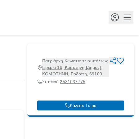
Κουμ
Πατριάρχη Κωνσταντινουπόλεως
Ιερεμία 19, Κομοτηνή [Δήμος],
ΚΟΜΟΤΗΝΗ, Ροδόπη, 69100
Σταθερό:
2531037775
Κάλεσε Τώρα