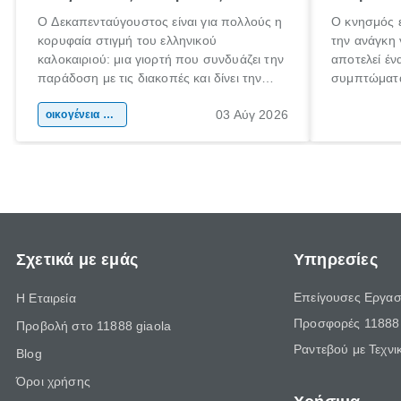
Ο Δεκαπενταύγουστος είναι για πολλούς η
Ο κνησμός ε
κορυφαία στιγμή του ελληνικού
την ανάγκη 
καλοκαιριού: μια γιορτή που συνδυάζει την
αποτελεί έν
παράδοση με τις διακοπές και δίνει την
συμπτώματα
αφορμή για ταξίδια σε κάθε γωνιά της
άνθρωποι κά
03 Αύγ 2026
χώρας. Είτε πρόκειται για λίγες μέρες
οικογένεια & παιδί
πληροφορίες
ξεγνοιασιάς είτε για μια σύντομη εξόρμηση.
καθώς μπορε
επιμένει γι
Σχετικά με εμάς
Υπηρεσίες
Επείγουσες Εργασ
Η Εταιρεία
Προσφορές 11888 
Προβολή στο 11888 giaola
Ραντεβού με Τεχνι
Blog
Όροι χρήσης