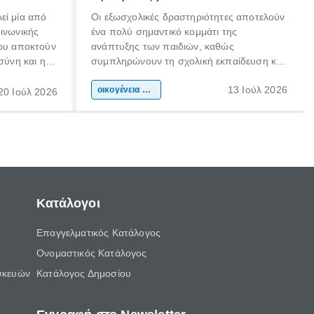
εί μία από
Οι εξωσχολικές δραστηριότητες αποτελούν
οινωνικής
ένα πολύ σημαντικό κομμάτι της
που αποκτούν
ανάπτυξης των παιδιών, καθώς
σύνη και η
συμπληρώνουν τη σχολική εκπαίδευση και
ιδιαίτερα
συμβάλλουν ουσιαστικά στη διαμόρφωση
13 Ιούλ 2026
κάθε
της προσωπικότητας, της κοινωνικότητας
οικογένεια & παιδί
20 Ιούλ 2026
ται από
και των δεξιοτήτων τους. Δεν είναι απλώς
ώσεις.
ένας τρόπος για να περνάει το παιδί τον
ελεύθερο χρόνο του.
Κατάλογοι
Επαγγελματικός Κατάλογος
Ονομαστικός Κατάλογος
σκευών
Κατάλογος Δημοσίου