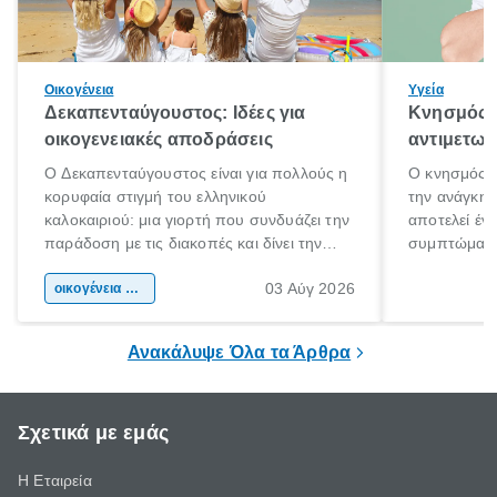
Οικογένεια
Υγεία
Δεκαπενταύγουστος: Ιδέες για
Κνησμός: 
οικογενειακές αποδράσεις
αντιμετωπ
Ο Δεκαπενταύγουστος είναι για πολλούς η
Ο κνησμός ε
κορυφαία στιγμή του ελληνικού
την ανάγκη 
καλοκαιριού: μια γιορτή που συνδυάζει την
αποτελεί έν
παράδοση με τις διακοπές και δίνει την
συμπτώματα
αφορμή για ταξίδια σε κάθε γωνιά της
άνθρωποι κά
03 Αύγ 2026
χώρας. Είτε πρόκειται για λίγες μέρες
οικογένεια & παιδί
πληροφορίες 
ξεγνοιασιάς είτε για μια σύντομη εξόρμηση.
καθώς μπορε
επιμένει για
Ανακάλυψε Όλα τα Άρθρα
Σχετικά με εμάς
Η Εταιρεία