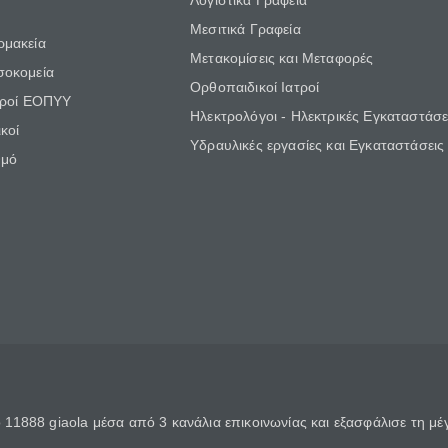
Λογιστικά Γραφεία
Μεσιτικά Γραφεία
ρμακεία
Μετακομίσεις και Μεταφορές
σοκομεία
Ορθοπαιδικοί Ιατροί
τροί ΕΟΠΥΥ
Ηλεκτρολόγοι - Ηλεκτρικές Εγκαταστάσε
κοί
Υδραυλικές εργασίες και Εγκαταστάσεις
θμό
11888 giaola μέσα από 3 κανάλια επικοινωνίας και εξασφάλισε τη μ