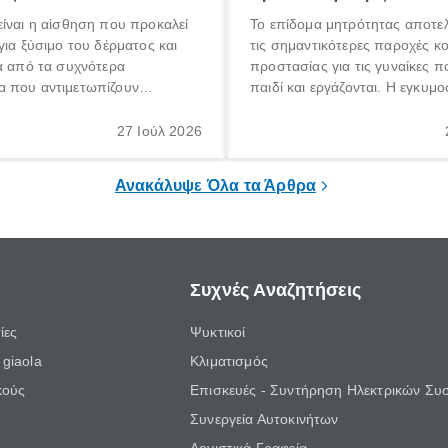
ίναι η αίσθηση που προκαλεί
Το επίδομα μητρότητας αποτελ
για ξύσιμο του δέρματος και
τις σημαντικότερες παροχές κ
α από τα συχνότερα
προστασίας για τις γυναίκες 
 που αντιμετωπίζουν
παιδί και εργάζονται. Η εγκυμο
θε ηλικίας. Πολλοί αναζητούν
γέννηση ενός παιδιού είναι μια 
 για το «κνησμός τι είναι»,
σημαντική περίοδος στη ζωή 
27 Ιούλ 2026
ί να εμφανιστεί ξαφνικά ή να
οικογένειας, η οποία συνοδεύε
α μεγάλο χρονικό διάστημα.
αυξημένες ανάγκες και υποχρε
Ανακάλυψε Όλα τα Άρθρα
Συχνές Αναζητήσεις
ίες
Ψυκτικοί
giaola
Κλιματισμός
κούς
Επισκευές - Συντήρηση Ηλεκτρικών Συ
Συνεργεία Αυτοκινήτων