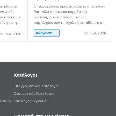
εί μία από
Οι εξωσχολικές δραστηριότητες αποτελούν
οινωνικής
ένα πολύ σημαντικό κομμάτι της
που αποκτούν
ανάπτυξης των παιδιών, καθώς
σύνη και η
συμπληρώνουν τη σχολική εκπαίδευση και
ιδιαίτερα
συμβάλλουν ουσιαστικά στη διαμόρφωση
13 Ιούλ 2026
κάθε
της προσωπικότητας, της κοινωνικότητας
οικογένεια & παιδί
20 Ιούλ 2026
ται από
και των δεξιοτήτων τους. Δεν είναι απλώς
ώσεις.
ένας τρόπος για να περνάει το παιδί τον
ελεύθερο χρόνο του.
Κατάλογοι
Επαγγελματικός Κατάλογος
Ονομαστικός Κατάλογος
σκευών
Κατάλογος Δημοσίου