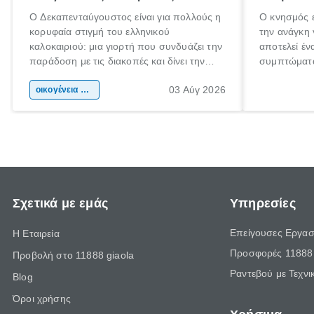
Ο Δεκαπενταύγουστος είναι για πολλούς η
Ο κνησμός ε
κορυφαία στιγμή του ελληνικού
την ανάγκη 
καλοκαιριού: μια γιορτή που συνδυάζει την
αποτελεί έν
παράδοση με τις διακοπές και δίνει την
συμπτώματα
αφορμή για ταξίδια σε κάθε γωνιά της
άνθρωποι κά
03 Αύγ 2026
χώρας. Είτε πρόκειται για λίγες μέρες
οικογένεια & παιδί
πληροφορίες
ξεγνοιασιάς είτε για μια σύντομη εξόρμηση.
καθώς μπορε
επιμένει γι
Σχετικά με εμάς
Υπηρεσίες
Επείγουσες Εργασ
Η Εταιρεία
Προσφορές 11888 
Προβολή στο 11888 giaola
Ραντεβού με Τεχνι
Blog
Όροι χρήσης