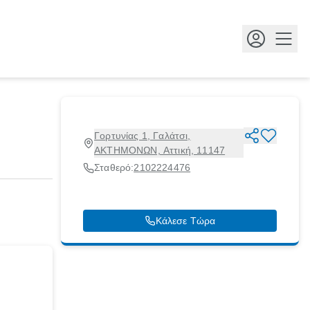
Κουμ
Γορτυνίας 1, Γαλάτσι,
ΑΚΤΗΜΟΝΩΝ, Αττική, 11147
Σταθερό:
2102224476
Κάλεσε Τώρα