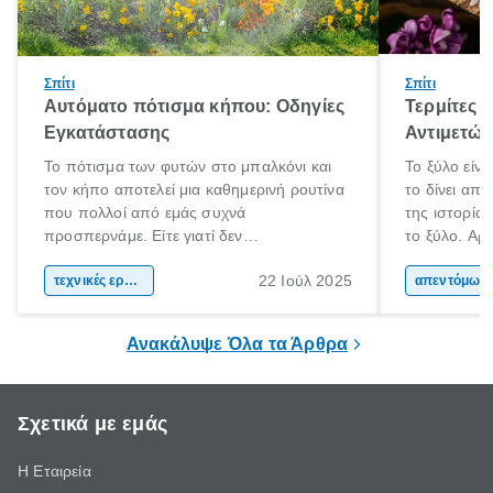
Σπίτι
Σπίτι
Αυτόματο πότισμα κήπου: Οδηγίες
Τερμίτες κ
Εγκατάστασης
Αντιμετώ
Το πότισμα των φυτών στο μπαλκόνι και
Το ξύλο είνα
τον κήπο αποτελεί μια καθημερινή ρουτίνα
το δίνει απ
που πολλοί από εμάς συχνά
της ιστορία
προσπερνάμε. Είτε γιατί δεν
το ξύλο. Αρχ
προλαβαίνουμε, είτε γιατί την ξεχνάμε.
το και αργότ
22 Ιούλ 2025
Αυτό ωστόσο, έχει πολύ αρνητικές
τεχνικές εργασίες
και εργαλεί
απεντόμωσ
επιπτώσεις για τα φυτά μας. Τα οποία
καθημερινότ
χρειάζονται συγκεκριμένη ποσότητα νερού
το ξύλο χρη
Ανακάλυψε Όλα τα Άρθρα
και μάλιστα, είναι καλό να την λαμβάνουν
τα μήκη και
ίδια ώρα κάθε φορά.
Σχετικά με εμάς
Η Εταιρεία