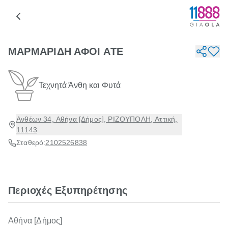
ΜΑΡΜΑΡΙΔΗ ΑΦΟΙ ΑTΕ
Τεχνητά Άνθη και Φυτά
Ανθέων 34, Αθήνα [Δήμος], ΡΙΖΟΥΠΟΛΗ, Αττική,
11143
Σταθερό:
2102526838
Περιοχές Εξυπηρέτησης
Αθήνα [Δήμος]