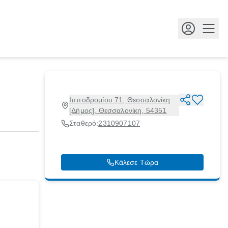
Κουμ
Ιπποδρομίου 71, Θεσσαλονίκη
[Δήμος], Θεσσαλονίκη, 54351
Σταθερό:
2310907107
Κάλεσε Τώρα