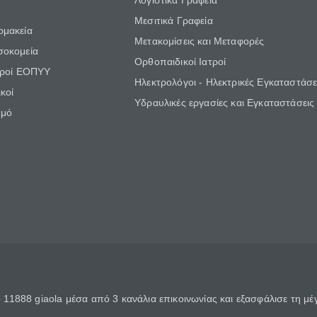
Λογιστικά Γραφεία
Μεσιτικά Γραφεία
ρμακεία
Μετακομίσεις και Μεταφορές
σοκομεία
Ορθοπαιδικοί Ιατροί
τροί ΕΟΠΥΥ
Ηλεκτρολόγοι - Ηλεκτρικές Εγκαταστάσε
κοί
Υδραυλικές εργασίες και Εγκαταστάσεις
θμό
11888 giaola μέσα από 3 κανάλια επικοινωνίας και εξασφάλισε τη μ