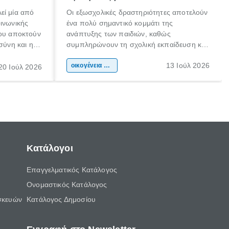
εί μία από
Οι εξωσχολικές δραστηριότητες αποτελούν
οινωνικής
ένα πολύ σημαντικό κομμάτι της
που αποκτούν
ανάπτυξης των παιδιών, καθώς
σύνη και η
συμπληρώνουν τη σχολική εκπαίδευση και
ιδιαίτερα
συμβάλλουν ουσιαστικά στη διαμόρφωση
13 Ιούλ 2026
κάθε
της προσωπικότητας, της κοινωνικότητας
οικογένεια & παιδί
20 Ιούλ 2026
ται από
και των δεξιοτήτων τους. Δεν είναι απλώς
ώσεις.
ένας τρόπος για να περνάει το παιδί τον
ελεύθερο χρόνο του.
Κατάλογοι
Επαγγελματικός Κατάλογος
Ονομαστικός Κατάλογος
σκευών
Κατάλογος Δημοσίου