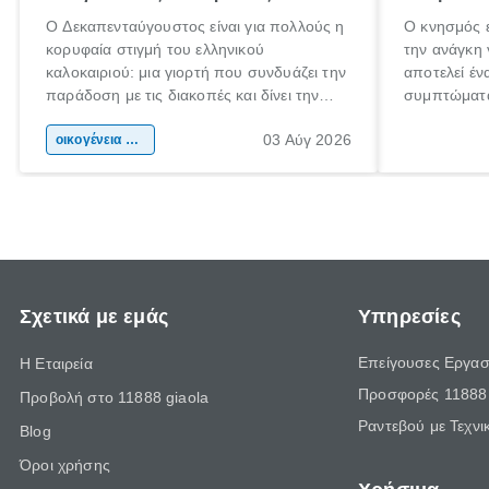
Ο Δεκαπενταύγουστος είναι για πολλούς η
Ο κνησμός ε
κορυφαία στιγμή του ελληνικού
την ανάγκη 
καλοκαιριού: μια γιορτή που συνδυάζει την
αποτελεί έν
παράδοση με τις διακοπές και δίνει την
συμπτώματα
αφορμή για ταξίδια σε κάθε γωνιά της
άνθρωποι κά
03 Αύγ 2026
χώρας. Είτε πρόκειται για λίγες μέρες
οικογένεια & παιδί
πληροφορίες
ξεγνοιασιάς είτε για μια σύντομη εξόρμηση.
καθώς μπορε
επιμένει γι
Σχετικά με εμάς
Υπηρεσίες
Επείγουσες Εργασ
Η Εταιρεία
Προσφορές 11888 
Προβολή στο 11888 giaola
Ραντεβού με Τεχνι
Blog
Όροι χρήσης