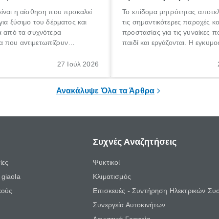
ίναι η αίσθηση που προκαλεί
Το επίδομα μητρότητας αποτελ
για ξύσιμο του δέρματος και
τις σημαντικότερες παροχές κ
α από τα συχνότερα
προστασίας για τις γυναίκες 
 που αντιμετωπίζουν
παιδί και εργάζονται. Η εγκυμο
θε ηλικίας. Πολλοί αναζητούν
γέννηση ενός παιδιού είναι μια 
 για το «κνησμός τι είναι»,
σημαντική περίοδος στη ζωή 
27 Ιούλ 2026
ί να εμφανιστεί ξαφνικά ή να
οικογένειας, η οποία συνοδεύε
α μεγάλο χρονικό διάστημα.
αυξημένες ανάγκες και υποχρε
Ανακάλυψε Όλα τα Άρθρα
Συχνές Αναζητήσεις
ίες
Ψυκτικοί
giaola
Κλιματισμός
κούς
Επισκευές - Συντήρηση Ηλεκτρικών Συ
Συνεργεία Αυτοκινήτων