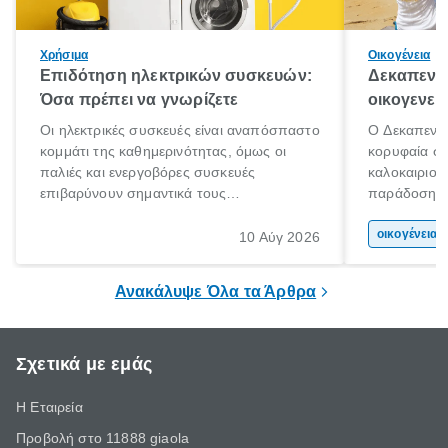
Χρήσιμα
Οικογένεια
Επιδότηση ηλεκτρικών συσκευών:
Δεκαπεντα
Όσα πρέπει να γνωρίζετε
οικογενει
Οι ηλεκτρικές συσκευές είναι αναπόσπαστο
Ο Δεκαπεντα
κομμάτι της καθημερινότητας, όμως οι
κορυφαία στ
παλιές και ενεργοβόρες συσκευές
καλοκαιριού
επιβαρύνουν σημαντικά τους
παράδοση με 
λογαριασμούς ρεύματος και το περιβάλλον.
αφορμή για 
Εδώ ακριβώς έρχεται να βοηθήσει η
χώρας. Είτε 
οικογένεια 
10 Αύγ 2026
επιδότηση ηλεκτρικών συσκευών, δηλαδή
ξεγνοιασιάς 
προγράμματα οικονομικής ενίσχυσης που
Ανακάλυψε Όλα τα Άρθρα
καλύπτουν μέρος του κόστους
αντικατάστασης.
Σχετικά με εμάς
Η Εταιρεία
Προβολή στο 11888 giaola