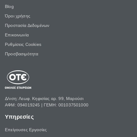
Blog
Όροι χρήσης
Προστασία Δεδομένων
Επικοινωνία
Ρυθμίσεις Cookies
Προσβασιμότητα
Δ/νση: Λεωφ. Κηφισίας αρ. 99, Μαρούσι
ΑΦΜ: 094019245 | ΓΕΜΗ: 001037501000
Υπηρεσίες
Επείγουσες Εργασίες