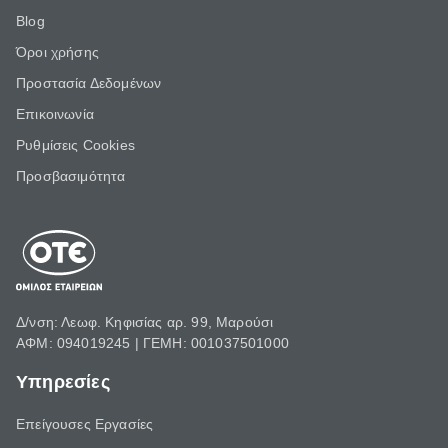
Blog
Όροι χρήσης
Προστασία Δεδομένων
Επικοινωνία
Ρυθμίσεις Cookies
Προσβασιμότητα
Δ/νση: Λεωφ. Κηφισίας αρ. 99, Μαρούσι
ΑΦΜ: 094019245 | ΓΕΜΗ: 001037501000
Υπηρεσίες
Επείγουσες Εργασίες