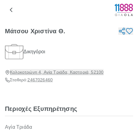
Μάτσου Χριστίνα Θ.
Δικηγόροι
Κολοκοτρώνη 4, Αγία Τριάδα, Καστοριά, 52100
Σταθερό:
2467026460
Περιοχές Εξυπηρέτησης
Αγία Τριάδα