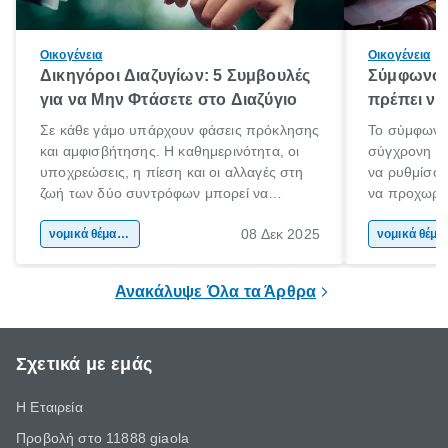
Οικογένεια
Οικογένεια
Δικηγόροι Διαζυγίων: 5 Συμβουλές
Σύμφωνο 
για να Μην Φτάσετε στο Διαζύγιο
πρέπει να 
Σε κάθε γάμο υπάρχουν φάσεις πρόκλησης
Το σύμφωνο
και αμφισβήτησης. Η καθημερινότητα, οι
σύγχρονη επ
υποχρεώσεις, η πίεση και οι αλλαγές στη
να ρυθμίσου
ζωή των δύο συντρόφων μπορεί να
να προχωρή
οδηγήσουν σε απόσταση και σύγκρουση.
να υπογράψ
08 Δεκ 2025
Όταν οι διαφωνίες πληθαίνουν και η
νομικά θέματα & συμβουλές
θέλεις απλώς
νομικά 
επικοινωνία καταρρέει, πολλοί σκέφτονται
δυνατότητες 
τη λύση του διαζυγίου.
οδηγός είναι
Ανακάλυψε Όλα τα Άρθρα
Σχετικά με εμάς
Η Εταιρεία
Προβολή στο 11888 giaola