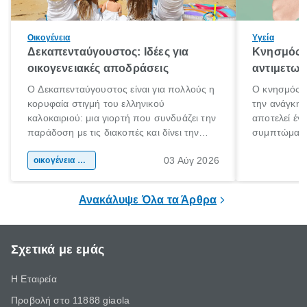
Οικογένεια
Υγεία
Δεκαπενταύγουστος: Ιδέες για
Κνησμός: 
οικογενειακές αποδράσεις
αντιμετωπ
Ο Δεκαπενταύγουστος είναι για πολλούς η
Ο κνησμός ε
κορυφαία στιγμή του ελληνικού
την ανάγκη 
καλοκαιριού: μια γιορτή που συνδυάζει την
αποτελεί έν
παράδοση με τις διακοπές και δίνει την
συμπτώματα
αφορμή για ταξίδια σε κάθε γωνιά της
άνθρωποι κά
03 Αύγ 2026
χώρας. Είτε πρόκειται για λίγες μέρες
οικογένεια & παιδί
πληροφορίες 
ξεγνοιασιάς είτε για μια σύντομη εξόρμηση.
καθώς μπορε
επιμένει για
Ανακάλυψε Όλα τα Άρθρα
Σχετικά με εμάς
Η Εταιρεία
Προβολή στο 11888 giaola