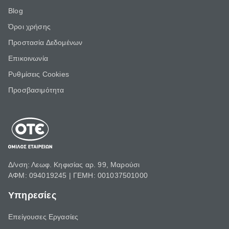
Blog
Όροι χρήσης
Προστασία Δεδομένων
Επικοινωνία
Ρυθμίσεις Cookies
Προσβασιμότητα
Δ/νση: Λεωφ. Κηφισίας αρ. 99, Μαρούσι
ΑΦΜ: 094019245 | ΓΕΜΗ: 001037501000
Υπηρεσίες
Επείγουσες Εργασίες