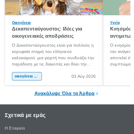
Οικογένεια
Υγεία
Δεκαπενταύγουστος: Ιδέες για
Κνησμός: 
οικογενειακές αποδράσεις
αντιμετωπ
Ο Δεκαπενταύγουστος είναι για πολλούς η
Ο κνησμός ε
κορυφαία στιγμή του ελληνικού
την ανάγκη 
καλοκαιριού: μια γιορτή που συνδυάζει την
αποτελεί έν
παράδοση με τις διακοπές και δίνει την
συμπτώματα
αφορμή για ταξίδια σε κάθε γωνιά της
άνθρωποι κά
03 Αύγ 2026
χώρας. Είτε πρόκειται για λίγες μέρες
οικογένεια & παιδί
πληροφορίες 
ξεγνοιασιάς είτε για μια σύντομη εξόρμηση.
καθώς μπορε
επιμένει για
Ανακάλυψε Όλα τα Άρθρα
Σχετικά με εμάς
Η Εταιρεία