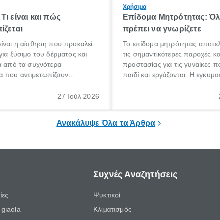
Χρήσιμα
Τι είναι και πώς
Επίδομα Μητρότητας: Ό
ίζεται
πρέπει να γνωρίζετε
ίναι η αίσθηση που προκαλεί
Το επίδομα μητρότητας αποτελ
για ξύσιμο του δέρματος και
τις σημαντικότερες παροχές κ
α από τα συχνότερα
προστασίας για τις γυναίκες 
 που αντιμετωπίζουν
παιδί και εργάζονται. Η εγκυμο
θε ηλικίας. Πολλοί αναζητούν
γέννηση ενός παιδιού είναι μια 
 για το «κνησμός τι είναι»,
σημαντική περίοδος στη ζωή 
27 Ιούλ 2026
ί να εμφανιστεί ξαφνικά ή να
οικογένειας, η οποία συνοδεύε
α μεγάλο χρονικό διάστημα.
αυξημένες ανάγκες και υποχρε
Ανακάλυψε Όλα τα Άρθρα
Συχνές Αναζητήσεις
ίες
Ψυκτικοί
giaola
Κλιματισμός