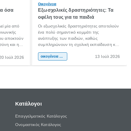
Οικογένεια
λα όσα
Εξωσχολικές δραστηριότητες: Τα
οφέλη τους για τα παιδιά
εί μία από
Οι εξωσχολικές δραστηριότητες αποτελούν
οινωνικής
ένα πολύ σημαντικό κομμάτι της
που αποκτούν
ανάπτυξης των παιδιών, καθώς
σύνη και η
συμπληρώνουν τη σχολική εκπαίδευση και
ιδιαίτερα
συμβάλλουν ουσιαστικά στη διαμόρφωση
13 Ιούλ 2026
κάθε
της προσωπικότητας, της κοινωνικότητας
οικογένεια & παιδί
20 Ιούλ 2026
ται από
και των δεξιοτήτων τους. Δεν είναι απλώς
ώσεις.
ένας τρόπος για να περνάει το παιδί τον
ελεύθερο χρόνο του.
Κατάλογοι
Επαγγελματικός Κατάλογος
Ονομαστικός Κατάλογος