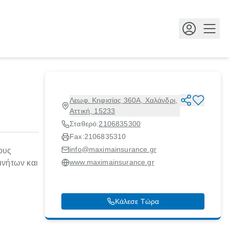
Κουμ
Λεωφ. Κηφισίας 360Α, Χαλάνδρι,
Αττική, 15233
Σταθερό:
2106835300
Fax:
2106835310
info@maximainsurance.gr
ους
www.maximainsurance.gr
ινήτων και
Κάλεσε Τώρα