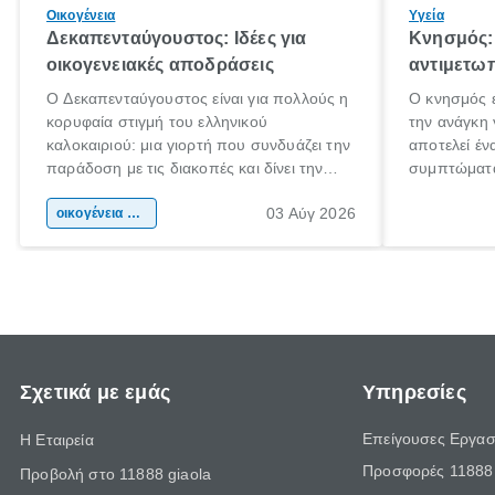
Οικογένεια
Υγεία
Δεκαπενταύγουστος: Ιδέες για
Κνησμός: 
οικογενειακές αποδράσεις
αντιμετωπ
Ο Δεκαπενταύγουστος είναι για πολλούς η
Ο κνησμός ε
κορυφαία στιγμή του ελληνικού
την ανάγκη 
καλοκαιριού: μια γιορτή που συνδυάζει την
αποτελεί έν
παράδοση με τις διακοπές και δίνει την
συμπτώματα
αφορμή για ταξίδια σε κάθε γωνιά της
άνθρωποι κά
03 Αύγ 2026
χώρας. Είτε πρόκειται για λίγες μέρες
οικογένεια & παιδί
πληροφορίες
ξεγνοιασιάς είτε για μια σύντομη εξόρμηση.
καθώς μπορε
επιμένει γι
Σχετικά με εμάς
Υπηρεσίες
Επείγουσες Εργασ
Η Εταιρεία
Προσφορές 11888 
Προβολή στο 11888 giaola