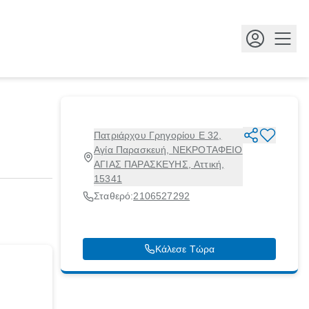
Κουμ
Πατριάρχου Γρηγορίου Ε 32,
Αγία Παρασκευή, ΝΕΚΡΟΤΑΦΕΙΟ
ΑΓΙΑΣ ΠΑΡΑΣΚΕΥΗΣ, Αττική,
15341
Σταθερό:
2106527292
Κάλεσε Τώρα