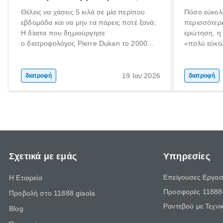
Θέλεις να χάσεις 5 κιλά σε μία περίπου
Πόσο εύκολ
εβδομάδα και να μην τα πάρεις ποτέ ξανά;
περισσότερ
Η δίαιτα που δημιούργησε
ερώτηση, η
ο διατροφολόγος Pierre Dukan το 2000
«πολύ εύκο
μπορεί να δώσει τέτοιες υποσχέσεις.
τρώω κρέας
Χαμηλές σε λιπαρά πηγές πρωτεϊνών,
ελάχιστοι εί
δημητριακά ολικής άλεσης, άφθονο νερό,
ακόμα λιγότ
19 Ιαν 2026
διατροφή
διατροφή
και ένας ημερήσιος περίπατος 20 λεπτών
γιατί θα πρ
είναι τα κλειδιά της.
τρώνε κρέας
Σχετικά με εμάς
Υπηρεσίες
Επείγουσες Εργασ
Η Εταιρεία
Προσφορές 11888 
Προβολή στο 11888 giaola
Ραντεβού με Τεχνι
Blog