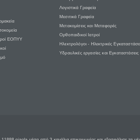
Λογιστικά Γραφεία
Μεσιτικά Γραφεία
ρμακεία
Μετακομίσεις και Μεταφορές
σοκομεία
Ορθοπαιδικοί Ιατροί
τροί ΕΟΠΥΥ
Ηλεκτρολόγοι - Ηλεκτρικές Εγκαταστάσε
κοί
Υδραυλικές εργασίες και Εγκαταστάσεις
θμό
11888 giaola μέσα από 3 κανάλια επικοινωνίας και εξασφάλισε τη μ