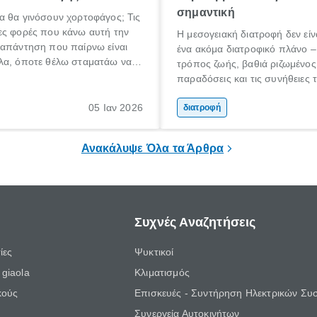
σημαντική
α θα γινόσουν χορτοφάγος; Τις
ες φορές που κάνω αυτή την
Η μεσογειακή διατροφή δεν εί
 απάντηση που παίρνω είναι
ένα ακόμα διατροφικό πλάνο – 
λα, όποτε θέλω σταματάω να
τρόπος ζωής, βαθιά ριζωμένος
». Από όσους το λένε όμως
παραδόσεις και τις συνήθειες
ναι εκείνοι που το εννοούν και
Μεσογείου. Βασισμένη σε φρέ
εροι εκείνοι που το κάνουν. Και
05 Ιαν 2026
και ανεπεξέργαστα υλικά, αυτή
διατροφή
έπει όλοι να σταματήσουν να
έχει αναγνωριστεί παγκοσμίως
;
τις πιο υγιεινές επιλογές διατρ
Ανακάλυψε Όλα τα Άρθρα
Συχνές Αναζητήσεις
ίες
Ψυκτικοί
giaola
Κλιματισμός
κούς
Επισκευές - Συντήρηση Ηλεκτρικών Συ
Συνεργεία Αυτοκινήτων