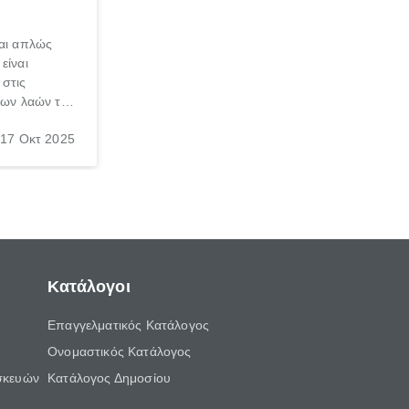
ναι απλώς
είναι
 στις
 των λαών της
σκα, φυσικά
17 Οκτ 2025
 η διατροφή
 ως μια από
οφής.
Κατάλογοι
Επαγγελματικός Κατάλογος
Ονομαστικός Κατάλογος
σκευών
Κατάλογος Δημοσίου