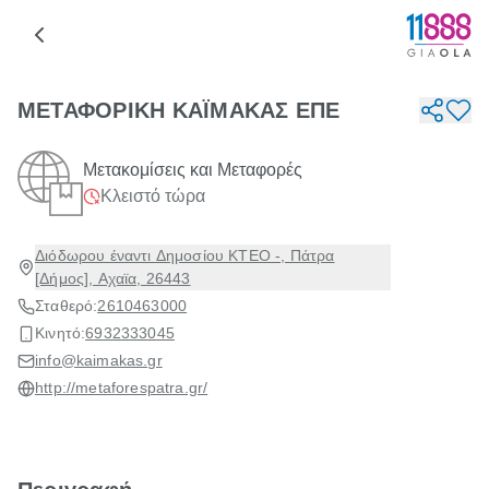
ΜΕΤΑΦΟΡΙΚΗ ΚΑΪΜΑΚΑΣ ΕΠΕ
Μετακομίσεις και Μεταφορές
Κλειστό τώρα
Διόδωρου έναντι Δημοσίου ΚΤΕΟ -, Πάτρα
[Δήμος], Αχαϊα, 26443
Σταθερό:
2610463000
Κινητό:
6932333045
info@kaimakas.gr
http://metaforespatra.gr/