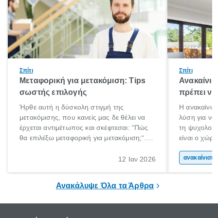
Σπίτι
Σπίτι
Μεταφορική για μετακόμιση: Tips
Ανακαίνισ
σωστής επιλογής
πρέπει να
Ήρθε αυτή η δύσκολη στιγμή της
Η ανακαίνιση
μετακόμισης, που κανείς μας δε θέλει να
λύση για να
έρχεται αντιμέτωπος και σκέφτεσαι: “Πώς
τη ψυχολογί
θα επιλέξω μεταφορική για μετακόμιση;“.
είναι ο χώρ
Αλλά όλα καλά, παίρνεις βαθιές ανάσες και
50% του χρό
ξεκινάς τις απαραίτητες ετοιμασίες,
Επομένως, θ
ανακα
12 Ιαν 2026
πακετάρισμα, ξεσκαρτάρισμα και όλα αυτά
που νιώθεις 
τα ωραία.
ξεκουράζει.
Ανακάλυψε Όλα τα Άρθρα