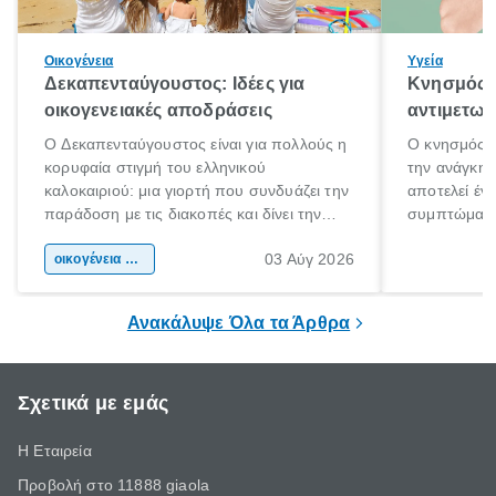
Οικογένεια
Υγεία
Δεκαπενταύγουστος: Ιδέες για
Κνησμός: 
οικογενειακές αποδράσεις
αντιμετωπ
Ο Δεκαπενταύγουστος είναι για πολλούς η
Ο κνησμός ε
κορυφαία στιγμή του ελληνικού
την ανάγκη 
καλοκαιριού: μια γιορτή που συνδυάζει την
αποτελεί έν
παράδοση με τις διακοπές και δίνει την
συμπτώματα
αφορμή για ταξίδια σε κάθε γωνιά της
άνθρωποι κά
03 Αύγ 2026
χώρας. Είτε πρόκειται για λίγες μέρες
οικογένεια & παιδί
πληροφορίες 
ξεγνοιασιάς είτε για μια σύντομη εξόρμηση.
καθώς μπορε
επιμένει για
Ανακάλυψε Όλα τα Άρθρα
Σχετικά με εμάς
Η Εταιρεία
Προβολή στο 11888 giaola