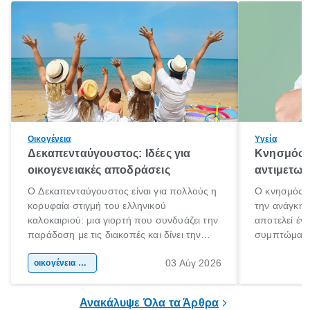
Οικογένεια
Υγεία
Δεκαπενταύγουστος: Ιδέες για
Κνησμός: 
οικογενειακές αποδράσεις
αντιμετωπ
Ο Δεκαπενταύγουστος είναι για πολλούς η
Ο κνησμός ε
κορυφαία στιγμή του ελληνικού
την ανάγκη 
καλοκαιριού: μια γιορτή που συνδυάζει την
αποτελεί έν
παράδοση με τις διακοπές και δίνει την
συμπτώματα
αφορμή για ταξίδια σε κάθε γωνιά της
άνθρωποι κά
03 Αύγ 2026
χώρας. Είτε πρόκειται για λίγες μέρες
οικογένεια & παιδί
πληροφορίες 
ξεγνοιασιάς είτε για μια σύντομη εξόρμηση.
καθώς μπορε
επιμένει για
Ανακάλυψε Όλα τα Άρθρα