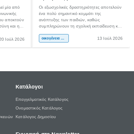
εί μία από
Οι εξωσχολικές δραστηριότητες αποτελούν
οινωνικής
ένα πολύ σημαντικό κομμάτι της
που αποκτούν
ανάπτυξης των παιδιών, καθώς
σύνη και η
συμπληρώνουν τη σχολική εκπαίδευση και
ιδιαίτερα
συμβάλλουν ουσιαστικά στη διαμόρφωση
13 Ιούλ 2026
κάθε
της προσωπικότητας, της κοινωνικότητας
οικογένεια & παιδί
20 Ιούλ 2026
ται από
και των δεξιοτήτων τους. Δεν είναι απλώς
ώσεις.
ένας τρόπος για να περνάει το παιδί τον
ελεύθερο χρόνο του.
Κατάλογοι
Επαγγελματικός Κατάλογος
Ονομαστικός Κατάλογος
σκευών
Κατάλογος Δημοσίου