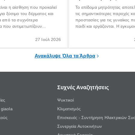
ίναι η αίσθηση που προκαλεί
Το επίδομα μητρότητας αποτελ
για ξύσιμο του δέρματος και
τις σημαντικότερες παροχές κ
α από τα συχνότερα
προστασίας για τις γυναίκες 
 που αντιμετωπίζουν
παιδί και εργάζονται. Η εγκυμο
θε ηλικίας. Πολλοί αναζητούν
γέννηση ενός παιδιού είναι μια 
 για το «κνησμός τι είναι»,
σημαντική περίοδος στη ζωή 
27 Ιούλ 2026
ί να εμφανιστεί ξαφνικά ή να
οικογένειας, η οποία συνοδεύε
α μεγάλο χρονικό διάστημα.
αυξημένες ανάγκες και υποχρε
Ανακάλυψε Όλα τα Άρθρα
Συχνές Αναζητήσεις
ίες
Ψυκτικοί
giaola
Κλιματισμός
κούς
Επισκευές - Συντήρηση Ηλεκτρικών Συ
Συνεργεία Αυτοκινήτων