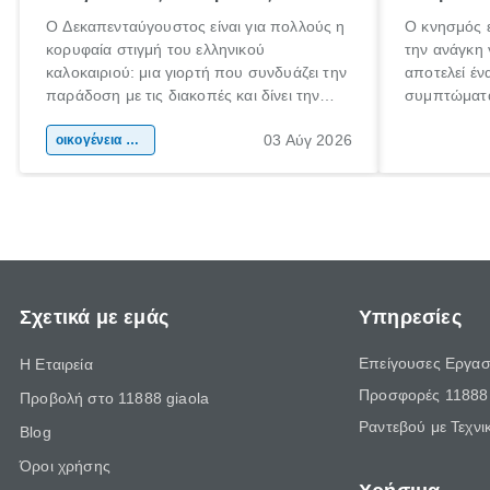
Ο Δεκαπενταύγουστος είναι για πολλούς η
Ο κνησμός ε
κορυφαία στιγμή του ελληνικού
την ανάγκη 
καλοκαιριού: μια γιορτή που συνδυάζει την
αποτελεί έν
παράδοση με τις διακοπές και δίνει την
συμπτώματα
αφορμή για ταξίδια σε κάθε γωνιά της
άνθρωποι κά
03 Αύγ 2026
χώρας. Είτε πρόκειται για λίγες μέρες
οικογένεια & παιδί
πληροφορίες
ξεγνοιασιάς είτε για μια σύντομη εξόρμηση.
καθώς μπορε
επιμένει γι
Σχετικά με εμάς
Υπηρεσίες
Επείγουσες Εργασ
Η Εταιρεία
Προσφορές 11888 
Προβολή στο 11888 giaola
Ραντεβού με Τεχνι
Blog
Όροι χρήσης