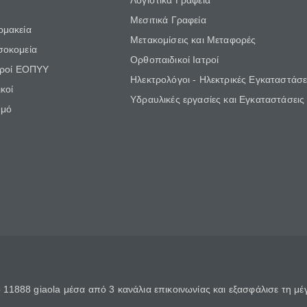
Λογιστικά Γραφεία
Μεσιτικά Γραφεία
ρμακεία
Μετακομίσεις και Μεταφορές
σοκομεία
Ορθοπαιδικοί Ιατροί
τροί ΕΟΠΥΥ
Ηλεκτρολόγοι - Ηλεκτρικές Εγκαταστάσε
κοί
Υδραυλικές εργασίες και Εγκαταστάσεις
θμό
11888 giaola μέσα από 3 κανάλια επικοινωνίας και εξασφάλισε τη μ