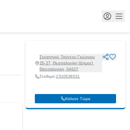
Κουμ
Στρατηγού Τσόντου Γεώργιου
25-27, Θεσσαλονίκη [Δήμος],
Θεσσαλονίκη, 54627
Σταθερό:
2310538531
Κάλεσε Τώρα