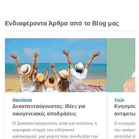
Ενδιαφέροντα Άρθρα από το Blog μας
Οικογένεια
Υγεία
Δεκαπενταύγουστος: Ιδέες για
Κνησμός: 
οικογενειακές αποδράσεις
αντιμετωπ
Ο Δεκαπενταύγουστος είναι για πολλούς η
Ο κνησμός ε
κορυφαία στιγμή του ελληνικού
την ανάγκη 
καλοκαιριού: μια γιορτή που συνδυάζει την
αποτελεί έν