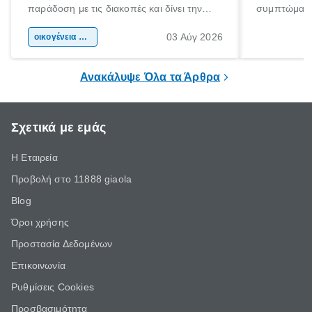
παράδοση με τις διακοπές και δίνει την
συμπτώματα
αφορμή για ταξίδια σε κάθε γωνιά της
άνθρωποι κά
03 Αύγ 2026
χώρας. Είτε πρόκειται για λίγες μέρες
οικογένεια & παιδί
πληροφορίες 
ξεγνοιασιάς είτε για μια σύντομη εξόρμηση.
καθώς μπορε
επιμένει για
Ανακάλυψε Όλα τα Άρθρα
Σχετικά με εμάς
Η Εταιρεία
Προβολή στο 11888 giaola
Blog
Όροι χρήσης
Προστασία Δεδομένων
Επικοινωνία
Ρυθμίσεις Cookies
Προσβασιμότητα