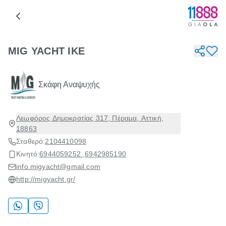
MIG YACHT IKE
Σκάφη Αναψυχής
Λεωφόρος Δημοκρατίας 317, Πέραμα, Αττική,
18863
Σταθερό:
2104410098
Κινητό:
6944059252 ,
6942985190
info.migyacht@gmail.com
http://migyacht.gr/